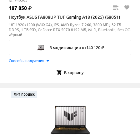
ID: 746303
187
850
₽
Ноутбук ASUS FA808UP TUF Gaming A18 (2025) (S8051)
18" 1920x1200 (WUXGA), IPS, AMD Ryzen 7 260, 3800 МГц, 32 ГБ
DDR5, 1 ТБ SSD, GeForce RTX 5070 8192 МБ, Wi-Fi, Bluetooth, без ОС,
чёрный
3 модификации
от
140
120
₽
Способы получения
В корзину
Хит продаж