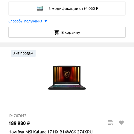
2 модификации
от
94
060
₽
Способы получения
В корзину
Хит продаж
ID: 767647
189
980
₽
Ноутбук MSI Katana 17 HX B14WGK-274XRU