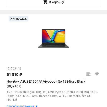
В корзину
Хит продаж
ID: 763142
61
310
₽
Ноутбук ASUS E1504FA Vivobook Go 15 Mixed Black
(BQ2467)
15.6" 1920x1080 (Full HD), IPS, AMD Ryzen 5 7520U, 2800 МГц, 16 ГБ
DDR5, 512 ГБ SSD, AMD Radeon 610M, Wi-Fi, Bluetooth, без ОС,
чёрный
Способы получения