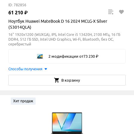
ID: 782856
61
210
₽
Ноутбук Huawei MateBook D 16 2024 MCLG-X Silver
(53014QLA)
16" 1920x1200 (WUXGA), IPS, Intel Core i5 13420H, 2100 МГц, 16 ГБ
DDR4, 512 ГБ SSD, Intel UHD Graphics, Wi-Fi, Bluetooth, без ОС,
серебристый
2 модификации
от
73
230
₽
Способы получения
В корзину
Хит продаж