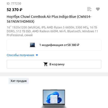
ID: 777230
52
370
₽
Ноутбук Chuwi CoreBook Air Plus Indigo Blue (CWI654-
561N5N1HDMXX)
16" 1920x1200 (WUXGA), IPS, AMD Ryzen 5 6600H, 3300 МГц, 16 ГБ
DDR5, 512 ГБ SSD, AMD Radeon 660M, Wi-Fi, Bluetooth, Windows 11
Professional, синий
1 модификация
от
58
380
₽
Способы получения
В корзину
Хит продаж