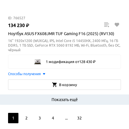
ID: 766527
134
230
₽
Ноутбук ASUS FX608JMR TUF Gaming F16 (2025) (RV130)
16" 1920x1200 (WUXGA), IPS, Intel Core i5 14450HX, 2400 МГц, 16 ГБ
DDR5, 1 ТБ SSD, GeForce RTX 5060 8192 МБ, Wi-Fi, Bluetooth, без ОС,
чёрный
1 модификация
от
128
430
₽
Способы получения
В корзину
Показать ещё
1
2
3
4
...
32