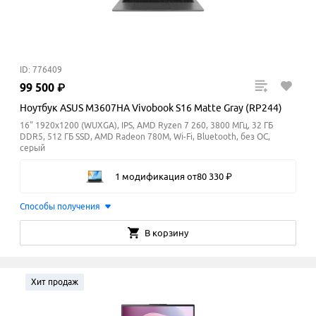
ID: 776409
99
500
₽
Ноутбук ASUS M3607HA Vivobook S16 Matte Gray (RP244)
16" 1920x1200 (WUXGA), IPS, AMD Ryzen 7 260, 3800 МГц, 32 ГБ
DDR5, 512 ГБ SSD, AMD Radeon 780M, Wi-Fi, Bluetooth, без ОС,
серый
1 модификация
от
80
330
₽
Способы получения
В корзину
Хит продаж