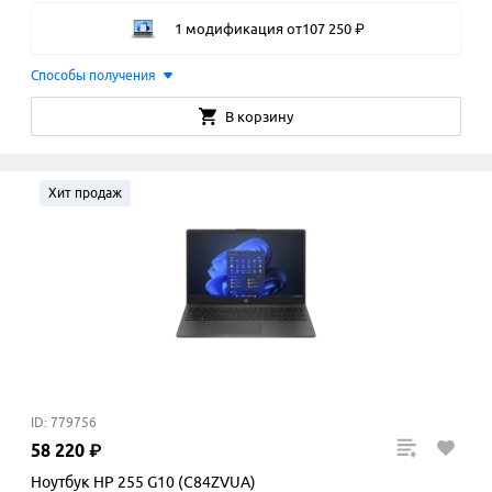
1 модификация
от
107
250
₽
Способы получения
В корзину
Хит продаж
ID: 779756
58
220
₽
Ноутбук HP 255 G10 (C84ZVUA)