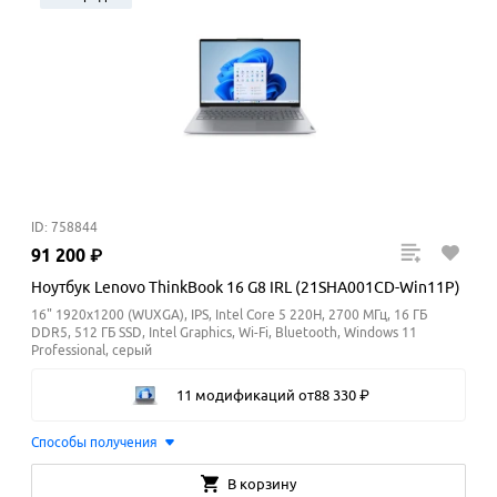
ID: 758844
91
200
₽
Ноутбук Lenovo ThinkBook 16 G8 IRL (21SHA001CD-Win11P)
16" 1920x1200 (WUXGA), IPS, Intel Core 5 220H, 2700 МГц, 16 ГБ
DDR5, 512 ГБ SSD, Intel Graphics, Wi-Fi, Bluetooth, Windows 11
Professional, серый
11 модификаций
от
88
330
₽
Способы получения
В корзину