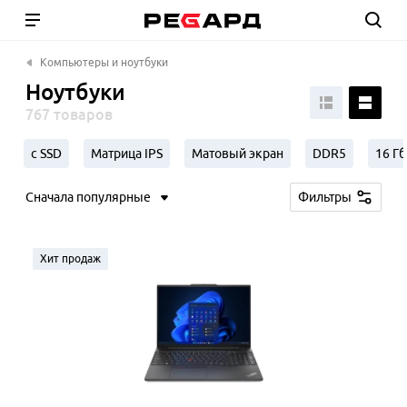
Компьютеры и ноутбуки
Ноутбуки
767 товаров
с SSD
Матрица IPS
Матовый экран
DDR5
16 Г
Сначала популярные
Фильтры
Хит продаж