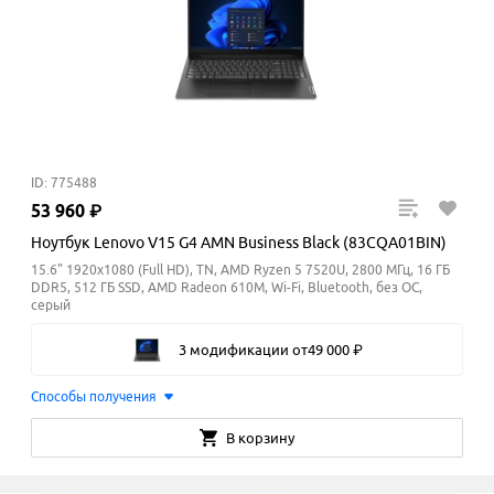
ID: 775488
53
960
₽
Ноутбук Lenovo V15 G4 AMN Business Black (83CQA01BIN)
15.6" 1920x1080 (Full HD), TN, AMD Ryzen 5 7520U, 2800 МГц, 16 ГБ
DDR5, 512 ГБ SSD, AMD Radeon 610M, Wi-Fi, Bluetooth, без ОС,
серый
3 модификации
от
49
000
₽
Способы получения
В корзину