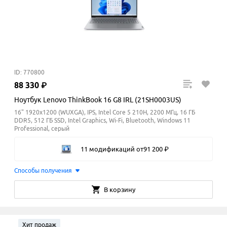
ID: 770800
88
330
₽
Ноутбук Lenovo ThinkBook 16 G8 IRL (21SH0003US)
16" 1920x1200 (WUXGA), IPS, Intel Core 5 210H, 2200 МГц, 16 ГБ
DDR5, 512 ГБ SSD, Intel Graphics, Wi-Fi, Bluetooth, Windows 11
Professional, серый
11 модификаций
от
91
200
₽
Способы получения
В корзину
Хит продаж