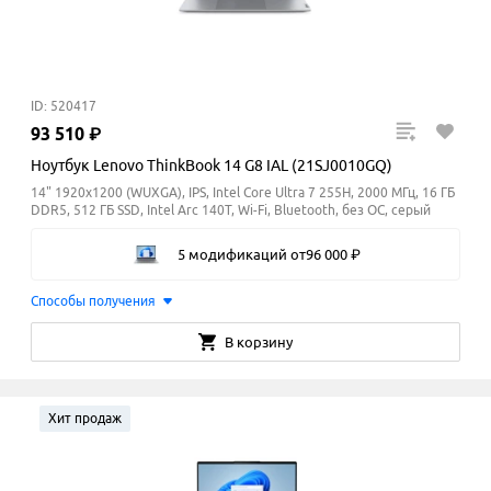
ID: 520417
93
510
₽
Ноутбук Lenovo ThinkBook 14 G8 IAL (21SJ0010GQ)
14" 1920x1200 (WUXGA), IPS, Intel Core Ultra 7 255H, 2000 МГц, 16 ГБ
DDR5, 512 ГБ SSD, Intel Arc 140T, Wi-Fi, Bluetooth, без ОС, серый
5 модификаций
от
96
000
₽
Способы получения
В корзину
Хит продаж