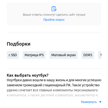
Ваши ответы помогут сделать сайт лучше
Пройти опрос
Подборки
с SSD
Матрица IPS
Матовый экран
DDR5
16 Г
Как выбрать ноутбук?
Ноутбуки давно вошли в нашу жизнь и для многих успешно 
заменили громоздкий стационарный ПК. Такое устройство 
удачно сочетает все главные компоненты персонального 
компьютера, а также дисплей, клавиатуру, аккумулятор и 
тачпад (сенсорную панель). Популярность ноутбуков 
Развернуть
заключается в их мобильности и больших возможностях, 