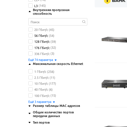
L3
(145)
Внутренняя пропускная
способность
20 Гбит/с
(45)
56 Гбит/с
(54)
128 Гбит/с
(59)
176 Гбит/с
(32)
336 Гбит/с
(3)
Ещё
74
параметрa
Максимальная скорость Ethernet
1 Гбит/с
(256)
2.5 Гбит/с
(11)
10 Гбит/с
(177)
40 Гбит/с
(6)
100 Гбит/с
(15)
Ещё
3
параметрa
Размер таблицы MAC адресов
Общее количество портов
16K
(161)
передачи данных
2K
(8)
Тип портов
32K
(59)