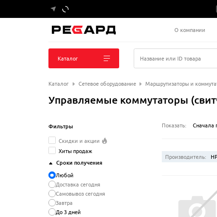
О компании
Каталог
Название или ID товара
Каталог
Сетевое оборудование
Маршрутизаторы и коммута
Управляемые коммутаторы (свит
Показать:
Сначала 
Фильтры
Скидки и акции
Хиты продаж
Производитель:
H
Сроки получения
Любой
Доставка сегодня
Самовывоз сегодня
Завтра
До 3 дней