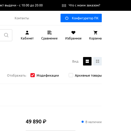
нкт выдачи -
с 10:00 до 20:00
Что с моим заказом?
Q
Контакты
Конфигуратор ПК
Кабинет
Сравнение
Избранное
Корзина
Вид:
Отображать:
Модификации
Архивные товары
49
890
₽
В наличии