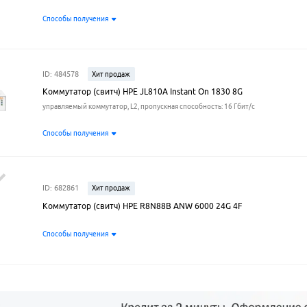
Способы получения
ID: 484578
Хит продаж
Коммутатор (свитч) HPE JL810A Instant On 1830 8G
управляемый коммутатор, L2, пропускная способность: 16 Гбит/с
Способы получения
ID: 682861
Хит продаж
Коммутатор (свитч) HPE R8N88B ANW 6000 24G 4F
Способы получения