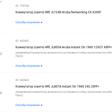
ID: 779728
Коммутатор (свитч) HPE JL724B Aruba Networking CX 6200F
Способы получения
ID: 442642
Коммутатор (свитч) HPE JL805A Aruba Instant On 1960 12XGT 4SFP+
управляемый коммутатор, возможность установки в стойку, пропускная способно
Гбит/с
Способы получения
ID: 442643
Коммутатор (свитч) HPE JL807A Instant On 1960 24G 2SFP+
управляемый коммутатор, возможность установки в стойку, пропускная способно
Гбит/с
Способы получения