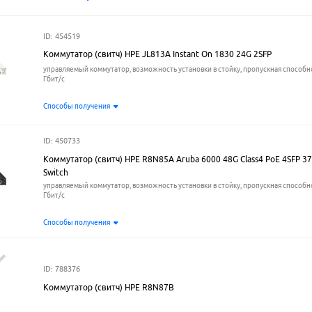
ID: 454519
Коммутатор (свитч) HPE JL813A Instant On 1830 24G 2SFP
управляемый коммутатор, возможность установки в стойку, пропускная способно
Гбит/с
Способы получения
ID: 450733
Коммутатор (свитч) HPE R8N85A Aruba 6000 48G Class4 PoE 4SFP 3
Switch
управляемый коммутатор, возможность установки в стойку, пропускная способно
Гбит/с
Способы получения
ID: 788376
Коммутатор (свитч) HPE R8N87B