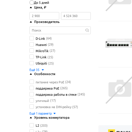
До 5 дней
Цена
, ₽
Производитель
D-Link
(64)
Huawei
(29)
MikroTik
(27)
TP-Link
(25)
Ubiquiti
(25)
Ещё
35
Особенности
питание через PoE
(24)
поддержка PoE
(265)
поддержка работы в стеке
(245)
уличный
(17)
установка на DIN-рейку
(57)
Ещё
1
параметр
Уровень коммутатора
L2
(203)
L2+
(78)