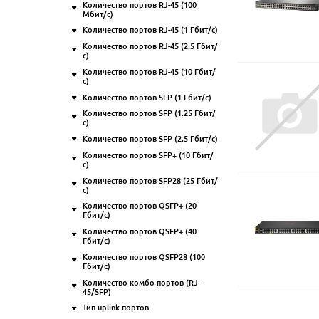
Количество портов RJ-45 (100
QSFP+
(8)
4K
(13)
10
(80)
Мбит/с)
RJ-45
(433)
8K
(162)
18
(32)
Количество портов RJ-45 (1 Гбит/с)
4
(10)
SFP
(192)
26
(28)
Ещё
6
параметров
Количество портов RJ-45 (2.5 Гбит/
8
(7)
SFP+
(190)
с)
28
(107)
16
(9)
комбо-порты
(61)
5
(10)
Количество портов RJ-45 (10 Гбит/
52
(47)
4
(4)
24
(9)
с)
Ещё
2
параметрa
8
(94)
Ещё
23
параметрa
8
(10)
Количество портов SFP (1 Гбит/с)
16
2
(6)
(41)
16
(2)
Количество портов SFP (1.25 Гбит/
24
4
(3)
(111)
1
(6)
20
(1)
с)
48
8
(6)
(67)
2
(49)
24
(5)
Количество портов SFP (2.5 Гбит/с)
2
(2)
12
(2)
4
(28)
Ещё
14
параметров
Ещё
2
параметрa
Количество портов SFP+ (10 Гбит/
2
(3)
24
(2)
8
(2)
с)
20
(5)
Ещё
2
параметрa
Количество портов SFP28 (25 Гбит/
2
(25)
с)
Ещё
5
параметров
4
(39)
Количество портов QSFP+ (20
2
(1)
8
(7)
Гбит/с)
4
(6)
16
(3)
Количество портов QSFP+ (40
2
(1)
8
(2)
Гбит/с)
24
(4)
12
(1)
Количество портов QSFP28 (100
2
(3)
Ещё
4
параметрa
Гбит/с)
48
(5)
6
(1)
Количество комбо-портов (RJ-
2
(3)
Ещё
2
параметрa
45/SFP)
4
(1)
Тип uplink портов
1
(1)
6
(1)