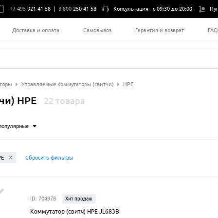
+7 495
921-41-58
|
8 800
250-41-58
Консультация -
с 09:30 до 20:00
Пу
Доставка и оплата
Самовывоз
Гарантия и возврат
FA
торы
Управляемые коммутаторы (свитчи)
HPE
чи) HPE
22 товара
популярные
PE
Сбросить фильтры
ID: 704978
Хит продаж
Коммутатор (свитч) HPE JL683B