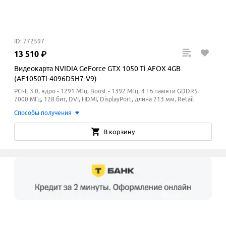
ID: 772597
13
510
₽
Видеокарта NVIDIA GeForce GTX 1050 Ti AFOX 4GB
(AF1050TI-4096D5H7-V9)
PCI-E 3.0, ядро - 1291 МГц, Boost - 1392
МГц
, 4 ГБ памяти GDDR5
7000
МГц
, 128 бит, DVI, HDMI, DisplayPort, длина 213 мм, Retail
Способы получения
В корзину