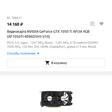
ID: 780611
14
160
₽
Видеокарта NVIDIA GeForce GTX 1050 Ti AFOX 4GB
(AF1050TI-4096D5H5-V10)
PCI-E 3.0, ядро - 1291 МГц, Boost - 1392
МГц
, 4 ГБ памяти GDDR5
7000
МГц
, 128 бит, DVI, HDMI, DisplayPort, длина 213 мм, Retail
Способы получения
В корзину