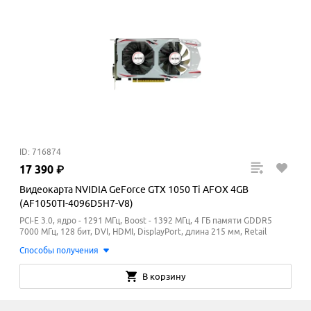
ID: 716874
17
390
₽
Видеокарта NVIDIA GeForce GTX 1050 Ti AFOX 4GB
(AF1050TI-4096D5H7-V8)
PCI-E 3.0, ядро - 1291 МГц, Boost - 1392
МГц
, 4 ГБ памяти GDDR5
7000
МГц
, 128 бит, DVI, HDMI, DisplayPort, длина 215 мм, Retail
Способы получения
В корзину