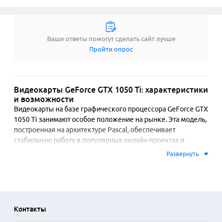
Ваши ответы помогут сделать сайт лучше
Пройти опрос
Видеокарты GeForce GTX 1050 Ti: характеристики
и возможности
Видеокарты на базе графического процессора GeForce GTX 
1050 Ti занимают особое положение на рынке. Эта модель, 
построенная на архитектуре Pascal, обеспечивает 
стабильную работу в популярных онлайн-проектах и 
многих однопользовательских играх при разрешении Full 
Развернуть
HD и средних настройках графики. Четыре гигабайта 
видеопамяти GDDR5 достаточно для большинства текущих 
задач. Низкое энергопотребление позволяет 
устанавливать такие видеокарты в системные блоки с 
блоками питания средней мощности, часто без 
Контакты
необходимости в дополнительном питании через разъем 