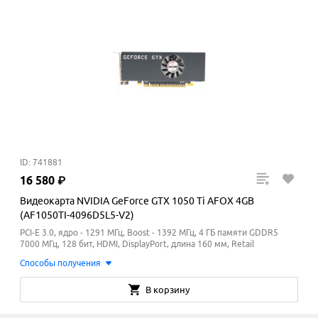
ID: 741881
16
580
₽
Видеокарта NVIDIA GeForce GTX 1050 Ti AFOX 4GB
(AF1050TI-4096D5L5-V2)
PCI-E 3.0, ядро - 1291 МГц, Boost - 1392
МГц
, 4 ГБ памяти GDDR5
7000
МГц
, 128 бит, HDMI, DisplayPort, длина 160 мм, Retail
Способы получения
В корзину