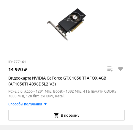
ID: 777161
14
920
₽
Видеокарта NVIDIA GeForce GTX 1050 Ti AFOX 4GB
(AF1050TI-4096D5L2-V3)
PCI-E 3.0, ядро - 1291 МГц, Boost - 1392
МГц
, 4 ГБ памяти GDDR5
7000
МГц
, 128 бит, 3xHDMI, Retail
Способы получения
В корзину