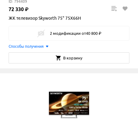
ID: 794409
72
330
₽
ЖК телевизор Skyworth 75" 75X66H
2 модификации
от
40
800
₽
Способы получения
В корзину