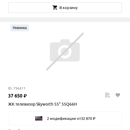
В корзину
Новинка
ID: 794411
37
650
₽
ЖК телевизор Skyworth 55" 55Q66H
2 модификации
от
32
870
₽