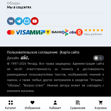
Обзоры
Мы в соцсетях
Пользовательское соглашение
Карта сайта
Дизайн
© 1997–
2026
Регард
. Все права защищены. Администрация сайта
не несёт ответственность за полноту и достоверность
размещаемых пользователями текстов, изображений, мнений и
оценок, а также любых других материалов в разделах "Отзывы",
"Обзоры", "Вопрос-ответ". Мнение автора может не совпадать с
мнением магазина.
Каталог
Избранное
Кабинет
Сравнение
Корзина