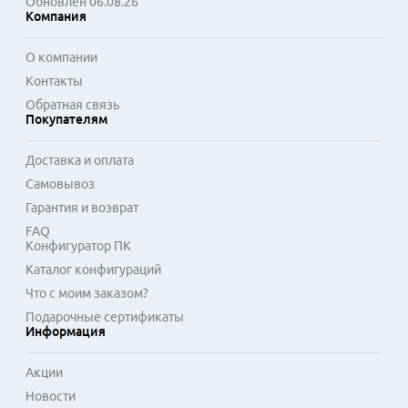
Обновлен 06.08.26
Акустическая система с технологией объемного звучания 
Компания
создает эффект присутствия. Функция автоматической 
калибровки изображения под условия освещения в 
О компании
комнате оптимизирует яркость и цветовой баланс. 
Контакты
Совместимость с протоколами умного дома позволяет 
Обратная связь
интегрировать телевизор в экосистему управления 
Покупателям
другими устройствами. Производитель предлагает модели 
с различными диагоналями экрана для разных помещений.
Доставка и оплата
Самовывоз
Гарантия и возврат
FAQ
Конфигуратор ПК
Каталог конфигураций
Что с моим заказом?
Подарочные сертификаты
Информация
Акции
Новости