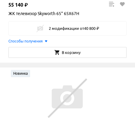
55
140
₽
ЖК телевизор Skyworth 65" 65X67H
2 модификации
от
40
800
₽
Способы получения
В корзину
Новинка