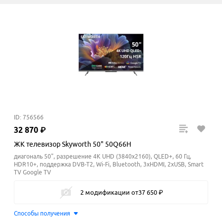
ID: 756566
32
870
₽
ЖК телевизор Skyworth 50" 50Q66H
диагональ 50", разрешение 4K UHD (3840x2160), QLED+, 60 Гц,
HDR10+, поддержка DVB-T2, Wi-Fi, Bluetooth, 3xHDMI, 2xUSB, Smart
TV Google TV
2 модификации
от
37
650
₽
Способы получения