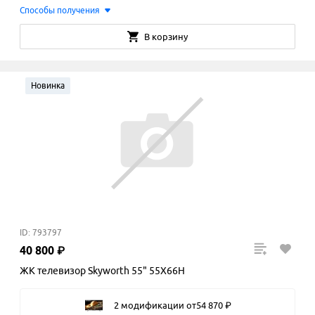
Способы получения
В корзину
Новинка
ID: 793797
40
800
₽
ЖК телевизор Skyworth 55" 55X66H
2 модификации
от
54
870
₽