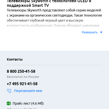
Телевизоры Skyworth с технологией OLED и
поддержкой Smart TV
Телевизоры Skyworth представляют собой серию моделей 
с экранами на органических светодиодах. Такая технология 
обеспечивает глубокий черный цвет и высокую 
контрастность изображения. Панели обладают широкими 
углами обзора и точной цветопередачей, что важно для 
Развернуть
просмотра фильмов и сериалов. Встроенная платформа 
Smart TV на базе Android открывает доступ к популярным 
видеосервисам и приложениям. Управление 
осуществляется с помощью голосового помощника.

Контакты
Модели поддерживают стандарты HDR10 и Dolby Vision, 
расширяя динамический диапазон картинки. Частота 
8 800 250-41-58
обновления матрицы 120 Гц способствует плавности 
движения в динамичных сценах, например в спортивных 
Бесплатно по России
трансляциях или видеоиграх. Телевизоры оснащены 
+7 495 921-41-58
несколькими портами HDMI для подключения игровых 
Перезвоните мне
консолей, звуковых систем и других устройств. 
Воспроизведение контента в формате 4K Ultra HD стало 
стандартом для этой категории.

Прайс-лист
(
4.6 Мб
)