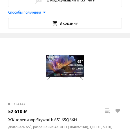
2 модификации
от
55
140
₽
Способы получения
В корзину
ID: 754147
52
610
₽
ЖК телевизор Skyworth 65" 65Q66H
диагональ 65", разрешение 4K UHD (3840x2160), QLED+, 60 Гц,