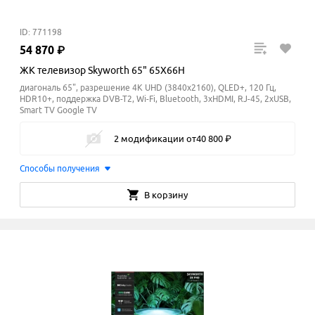
ID: 771198
54
870
₽
ЖК телевизор Skyworth 65" 65X66H
диагональ 65", разрешение 4K UHD (3840x2160), QLED+, 120 Гц,
HDR10+, поддержка DVB-T2, Wi-Fi, Bluetooth, 3xHDMI, RJ-45, 2xUSB,
Smart TV Google TV
2 модификации
от
40
800
₽
Способы получения
В корзину