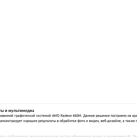
ты и мультимедиа
ованной графической системой AMD Radeon 660M. Данное решение построено на арх
емонстрирует хорошие результаты в обработке фото и видео, веб-дизайне, а также
ы отображения, включая высокую частоту обновления экрана и разрешение 4K. Это