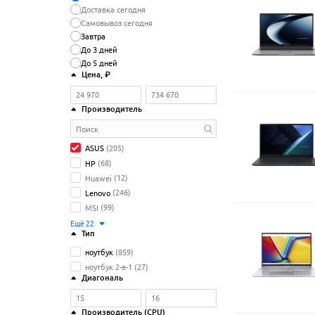
Доставка сегодня
Самовывоз сегодня
Завтра
До 3 дней
До 5 дней
Цена
, ₽
Производитель
ASUS
(205)
HP
(68)
Huawei
(12)
Lenovo
(246)
MSI
(99)
Ещё
22
Тип
ноутбук
(859)
ноутбук 2-в-1
(27)
Диагональ
Производитель (CPU)