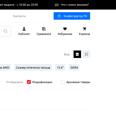
нкт выдачи -
с 10:00 до 20:00
Что с моим заказом?
Q
Контакты
Конфигуратор ПК
Кабинет
Сравнение
Избранное
Корзина
Вид:
на AMD
Сканер отпечатка пальца
15.6"
DDR4
Отображать:
Модификации
Архивные товары