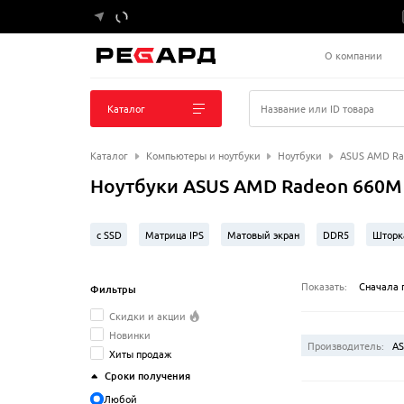
О компании
Каталог
Название или ID товара
Каталог
Компьютеры и ноутбуки
Ноутбуки
ASUS AMD Ra
Ноутбуки ASUS AMD Radeon 660M
с SSD
Матрица IPS
Матовый экран
DDR5
Шторк
Ryzen 5 (7000 Series)
256 ГБ SSD
Ryzen 5 (100 Series)
Показать:
Сначала 
Фильтры
Скидки и акции
Новинки
Производитель:
A
Хиты продаж
Сроки получения
Любой