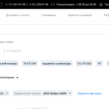
+7 495
921-41-58
|
8 800
250-41-58
Консультация -
с 09:30 до 20:00
Пу
Доставка и оплата
Самовывоз
Гарантия и возврат
FA
deon 660M
3 товара
а веб-камеры
16 Гб ОЗУ
подсветка клавиатуры
512 ГБ SSD
16"
популярные
SUS
Графический чипсет:
AMD Radeon 660M
Сбросить фильтры