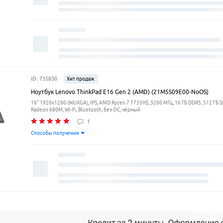
ID: 735830
Хит продаж
Ноутбук Lenovo ThinkPad E16 Gen 2 (AMD) (21M5S09E00-NoOS)
16" 1920x1200 (WUXGA), IPS, AMD Ryzen 7 7735HS, 3200 МГц, 16 ГБ DDR5, 512 ГБ 
Radeon 680M, Wi-Fi, Bluetooth, без ОС, чёрный
1
Способы получения