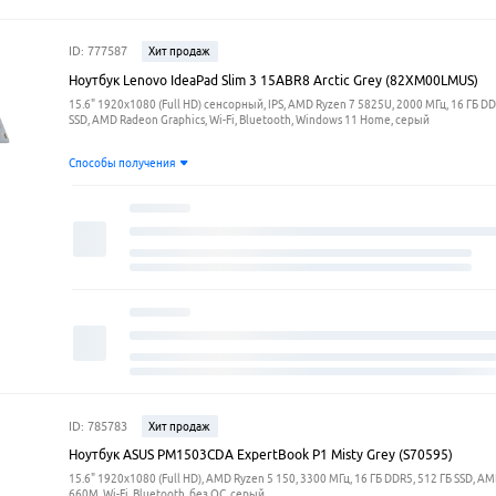
ID: 777587
Хит продаж
Ноутбук Lenovo IdeaPad Slim 3 15ABR8 Arctic Grey (82XM00LMUS)
15.6" 1920x1080 (Full HD) сенсорный, IPS, AMD Ryzen 7 5825U, 2000 МГц, 16 ГБ DD
SSD, AMD Radeon Graphics, Wi-Fi, Bluetooth, Windows 11 Home, серый
Способы получения
ID: 785783
Хит продаж
Ноутбук ASUS PM1503CDA ExpertBook P1 Misty Grey (S70595)
15.6" 1920x1080 (Full HD), AMD Ryzen 5 150, 3300 МГц, 16 ГБ DDR5, 512 ГБ SSD, A
660M, Wi-Fi, Bluetooth, без ОС, серый