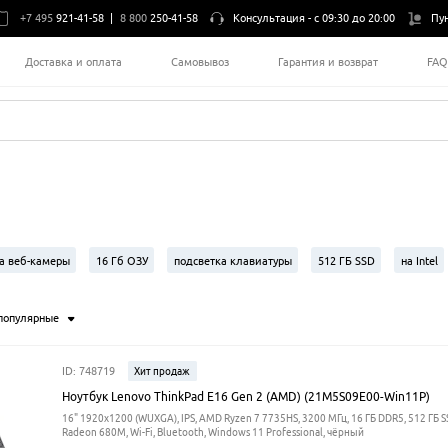
+7 495
921-41-58
|
8 800
250-41-58
Консультация -
с 09:30 до 20:00
Пу
Доставка и оплата
Самовывоз
Гарантия и возврат
FA
а веб-камеры
16 Гб ОЗУ
подсветка клавиатуры
512 ГБ SSD
на Intel
ЗУ
DDR4
популярные
ID: 748719
Хит продаж
Ноутбук Lenovo ThinkPad E16 Gen 2 (AMD) (21M5S09E00-Win11P)
16" 1920x1200 (WUXGA), IPS, AMD Ryzen 7 7735HS, 3200 МГц, 16 ГБ DDR5, 512 ГБ 
Radeon 680M, Wi-Fi, Bluetooth, Windows 11 Professional, чёрный