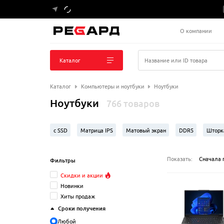
О компании
Каталог
Название или ID товара
Каталог
Компьютеры и ноутбуки
Ноутбуки
Ноутбуки
766 товаров
с SSD
Матрица IPS
Матовый экран
DDR5
Шторк
с Windows
1 ТБ SSD
ASUS
14"
15.6"
32 Гб О
Показать:
Сначала 
Фильтры
Скидки и акции
Новинки
Хиты продаж
Сроки получения
Любой