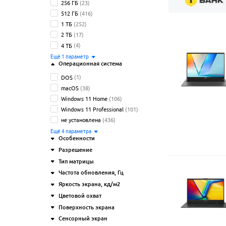
256 ГБ
(23)
512 ГБ
(416)
1 ТБ
(252)
2 ТБ
(17)
4 ТБ
(4)
Ещё
1
параметр
Операционная система
DOS
(1)
macOS
(38)
Windows 11 Home
(106)
Windows 11 Professional
(101)
не установлена
(436)
Ещё
4
параметрa
Особенности
Разрешение
игровой
(220)
Тип матрицы
минпромторг
(12)
Частота обновления
, Гц
профессиональный
(8)
IPS
(574)
1920x1200 (16:10)
(307)
раскрытие крышки на 180°
(208)
Яркость экрана
, кд/м2
OLED
(125)
1920x1080 (16:9)
(201)
слот для замка Kensington
(283)
Цветовой охват
TN
(10)
2560x1600 (16:10)
(87)
Ещё
5
параметров
VA
(1)
Поверхность экрана
100% DCI-P3
(172)
2560x1664 (14:9)
(10)
Сенсорный экран
100% sRGB
(123)
2880x1800 (16:10)
глянцевая
(168)
(50)