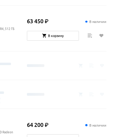
63
450
₽
В наличии
R4, 512 ГБ
В корзину
64
200
₽
В наличии
MD Radeon