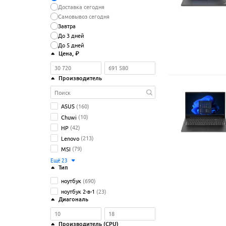
Доставка сегодня
Самовывоз сегодня
Завтра
До 3 дней
До 5 дней
Цена
, ₽
Производитель
ASUS
(160)
Chuwi
(10)
HP
(42)
Lenovo
(213)
MSI
(79)
Ещё
23
Тип
ноутбук
(690)
ноутбук 2-в-1
(23)
Диагональ
Производитель (CPU)