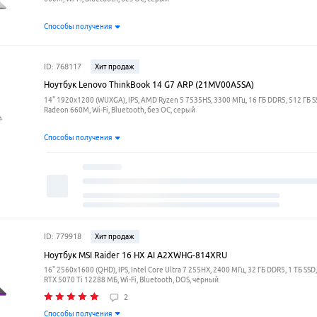
Способы получения
ID: 768117
Хит продаж
Ноутбук Lenovo ThinkBook 14 G7 ARP (21MV00A5SA)
14" 1920x1200 (WUXGA), IPS, AMD Ryzen 5 7535HS, 3300 МГц, 16 ГБ DDR5, 512 ГБ 
Radeon 660M, Wi-Fi, Bluetooth, без ОС, серый
Способы получения
ID: 779918
Хит продаж
Ноутбук MSI Raider 16 HX AI A2XWHG-814XRU
16" 2560x1600 (QHD), IPS, Intel Core Ultra 7 255HX, 2400 МГц, 32 ГБ DDR5, 1 ТБ SSD
RTX 5070 Ti 12288 МБ, Wi-Fi, Bluetooth, DOS, чёрный
2
Способы получения