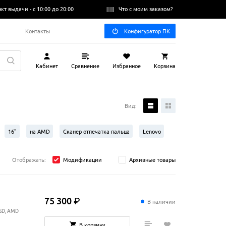
нкт выдачи -
с 10:00 до 20:00
Что с моим заказом?
Q
Контакты
Конфигуратор ПК
Кабинет
Сравнение
Избранное
Корзина
Вид:
16"
на AMD
Сканер отпечатка пальца
Lenovo
Отображать:
Модификации
Архивные товары
75
300
₽
В наличии
SSD, AMD
В корзину