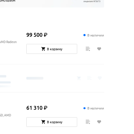
99
500
₽
В наличии
, AMD Radeon
В корзину
61
310
₽
В наличии
SSD, AMD
В корзину