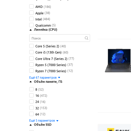
AMD
(186)
Apple
(38)
Intel
(484)
Qualcomm
(5)
Линейка (CPU)
Core 5 (Series 2)
(40)
Core i5 (13th Gen)
(60)
Core Ultra 7 (Series 2)
(77)
Ryzen 5 (7000 Series)
(37)
Ryzen 7 (7000 Series)
(12)
Ещё
67
параметров
Объём памяти
, ГБ
8
(52)
16
(472)
24
(16)
32
(153)
64
(12)
Ещё
5
параметров
Объём SSD