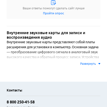
Ваши ответы помогут сделать сайт лучше
Пройти опрос
Внутренние звуковые карты для записи и
воспроизведения аудио
Внутренние звуковые карты представляют собой платы 
расширения для установки в компьютер. Основная задача 
— преобразование цифрового сигнала в аналоговый звук 
высокого качества и обратный процесс записи. Устройства 
этой категории оснащаются специализированными 
Развернуть
аудиопроцессорами, что снижает нагрузку на центральный 
процессор системы. Отличительная черта — наличие 
разнообразных разъемов для профессионального и 
полупрофессионального подключения: линейные входы и 
выходы, разъемы для микрофонов с фантомным 
Контакты
питанием, MIDI-интерфейсы.

8 800 250-41-58
Применяются такие карты в сферах, где важна чистота и 