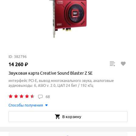
ID: 382796
14
260
₽
Звуковая карта Creative Sound Blaster Z SE
интерфейс PCI-E, вывод многоканального звука, аналоговые
аудиовыходы: 6, ASIO v. 2.0, ЦАП 24 бит / 192 кГц
68
Способы получения
В корзину