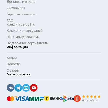
функции, источник водоснабжения, энергоэффективность, 
Доставка и оплата
уровень шума, простоту обслуживания.
Самовывоз
В интернет-магазине Регард широкий ассортимент техники 
Гарантия и возврат
для кухни. В каталоге вы сможете найти множество 
FAQ
полезных устройств, которые помогут вам в быту.
Конфигуратор ПК
Каталог конфигураций
Что с моим заказом?
Подарочные сертификаты
Информация
Акции
Новости
Обзоры
Мы в соцсетях