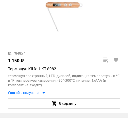
ID: 784857
1
150
₽
Термощуп Kitfort KT-6982
термощуп электронный, LED-дисплей, индикация температуры в °С
и °F, температура измерения: -50°-300°С, питание: 1хААА (в
комплект не входит)
Способы получения
В корзину