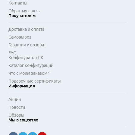
Контакты
офисных помещений и небольших коммерческих 
Обратная связь
объектов, где необходима автономная и отказоустойчивая 
Покупателям
система мониторинга.
Доставка и оплата
Самовывоз
Гарантия и возврат
FAQ
Конфигуратор ПК
Каталог конфигураций
Что с моим заказом?
Подарочные сертификаты
Информация
Акции
Новости
Обзоры
Мы в соцсетях