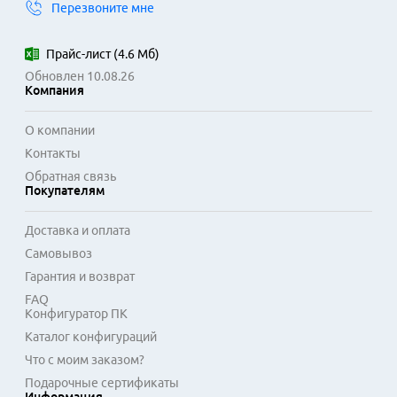
Перезвоните мне
записи трансляций на внешние USB-носители. Управление 
осуществляется с помощью пульта дистанционного 
управления, а настройка каналов чаще всего 
Прайс-лист
(
4.6 Мб
)
автоматическая.

Обновлен 10.08.26
Компания
Сфера применения подобных тюнеров включает 
оснащение парка аналоговой техники в домах, офисах или 
О компании
учреждениях. Устройства отличаются простотой установки 
Контакты
и настройки, не требуя глубоких технических знаний. 
Обратная связь
Подключение сводится к соединению антенны, тюнера и 
Покупателям
телевизора композитным кабелем. Это экономичное 
решение для модернизации оборудования без замены 
Доставка и оплата
самого телевизора.
Самовывоз
Гарантия и возврат
FAQ
Конфигуратор ПК
Каталог конфигураций
Что с моим заказом?
Подарочные сертификаты