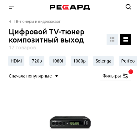
ТВ-тюнеры и видеозахват
Цифровой TV-тюнер
композитный выход
12 товаров
HDMI
720p
1080i
1080p
Selenga
Perfeo
1
Сначала популярные
Фильтры