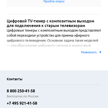
Пройти опрос
Цифровой TV-тюнер с композитным выходом
для подключения к старым телевизорам
Цифровые тюнеры с композитным выходом представляют 
собой переходное устройство для приема эфирного 
цифрового телевидения. Основная задача таких моделей 
— преобразование цифрового сигнала в аналоговый 
формат для последующей передачи через разъем типа 
Развернуть
«тюльпан». Это решение обеспечивает совместимость с 
устаревшими телевизорами, видеомагнитофонами или 
мониторами, не оснащенными современными входами 
HDMI или SCART.

Контакты
Функциональность устройств базируется на приеме 
сигналов стандартов DVB-T и DVB-T2. Тюнер осуществляет 
8 800 250-41-58
декодирование мультиплексов, позволяя просматривать 
бесплатные общедоступные каналы в стандартном 
Бесплатно по России
разрешении. Многие модели поддерживают телетекст, 
+7 495 921-41-58
электронный программный гид и функцию отложенной 