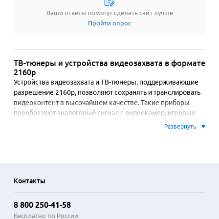
Ваши ответы помогут сделать сайт лучше
Пройти опрос
ТВ-тюнеры и устройства видеозахвата в формате
2160p
Устройства видеозахвата и ТВ-тюнеры, поддерживающие 
разрешение 2160p, позволяют сохранять и транслировать 
видеоконтент в высочайшем качестве. Такие приборы 
преобразуют аналоговый сигнал с видеокамер, игровых 
консолей или спутниковых антенн в цифровой формат, 
Развернуть
подходящий для записи на компьютер или прямого эфира. 
Ключевой особенностью является работа с Ultra HD, что 
обеспечивает детализацию изображения, недоступную в 
стандартах Full HD или ниже.

Контакты
Технологии аппаратного кодирования, такие как H.264 и 
H.265, минимизируют нагрузку на процессор компьютера 
8 800 250-41-58
во время записи, сохраняя высокую четкость при 
компактном размере итоговых файлов. Многие модели 
Бесплатно по России