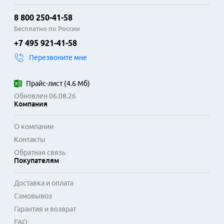
выше, что обеспечивает стабильную передачу данных по 
8 800 250-41-58
протоколам Fast Ethernet и Gigabit Ethernet. Коннекторы 
RJ-45 с позолоченными контактами повышают надёжность 
Бесплатно по России
соединения и устойчивость к окислению. Оболочка из ПВХ 
+7 495 921-41-58
обладает достаточной гибкостью для монтажа в 
Перезвоните мне
ограниченном пространстве.

Эти патч-корды совместимы со сетевым оборудованием 
Прайс-лист
(
4.6 Мб
)
большинства производителей: коммутаторами, 
Обновлен 06.08.26
маршрутизаторами, сетевыми адаптерами компьютеров и 
Компания
IP-телефонами. Основная сфера применения — создание 
финальных подключений в локальных сетях офисов, 
О компании
центров обработки данных, домашних медиасистем и 
Контакты
игровых консолей. Удобство цветовой маркировки 
Обратная связь
упрощает администрирование и поиск неисправностей.
Покупателям
Доставка и оплата
Самовывоз
Гарантия и возврат
FAQ