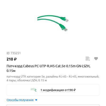
ID: 735251
210
₽
Патч-корд Cabeus PC-UTP-RJ45-Cat.5e-0.15m-GN-LSZH,
0.15м
патч-корд UTP, категория 5e, разъёмы RJ-45 - RJ-45, многожильный,
4 пары, оболочка LSZH, 0.15 м
1 модификация
от
190
₽
Способы получения