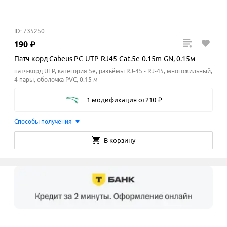
ID: 735250
190
₽
Патч-корд Cabeus PC-UTP-RJ45-Cat.5e-0.15m-GN, 0.15м
патч-корд UTP, категория 5e, разъёмы RJ-45 - RJ-45, многожильный,
4 пары, оболочка PVC, 0.15 м
1 модификация
от
210
₽
Способы получения
В корзину