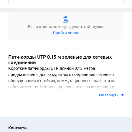
Ваши ответы помогут сделать сайт лучше
Пройти опрос
Патч-корды UTP 0.15 м зелёные для сетевых
соединений
Короткие патч-корды UTP длиной 0.15 метра 
предназначены для аккуратного соединения сетевого 
оборудования в стойках, коммутационных шкафах и на 
рабочих местах. Небольшая длина исключает излишки 
кабеля, что позволяет поддерживать порядок в кабельной 
Развернуть
системе. Зелёный цвет оболочки облегчает визуальную 
идентификацию линий, например, для выделения 
определённых сегментов сети или подключений к 
конкретным сервисам.

Контакты
Кабели выполнены по стандарту UTP категории 5e или 