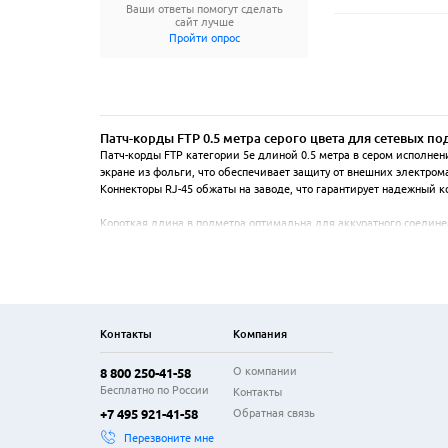
Ваши ответы помогут сделать
сайт лучше
Пройти опрос
Патч-корды FTP 0.5 метра серого цвета для сетевых п
Патч-корды FTP категории 5е длиной 0.5 метра в сером исполне
экране из фольги, что обеспечивает защиту от внешних электро
Коннекторы RJ-45 обжаты на заводе, что гарантирует надежный кон
Короткая длина в полметра оптимальна для аккуратного соедине
маршрутизаторов, сетевых хранилищ и серверов. Серый цвет кор
Использование качественной меди и строгий контроль производст
полностью совместимы с сетевым оборудованием большинства пр
изделия при частых перекоммутациях.
Контакты
Компания
О компании
8 800 250-41-58
Бесплатно по России
Контакты
Обратная связь
+7 495 921-41-58
Перезвоните мне