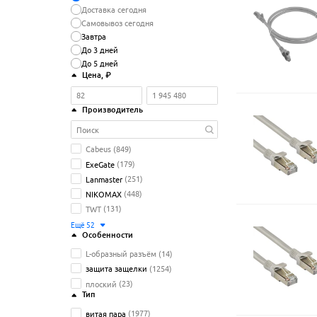
Доставка сегодня
Самовывоз сегодня
Завтра
До 3 дней
До 5 дней
Цена
, ₽
Производитель
Cabeus
(849)
ExeGate
(179)
Lanmaster
(251)
NIKOMAX
(448)
TWT
(131)
Ещё
52
Особенности
L-образный разъём
(14)
защита защелки
(1254)
плоский
(23)
Тип
витая пара
(1977)