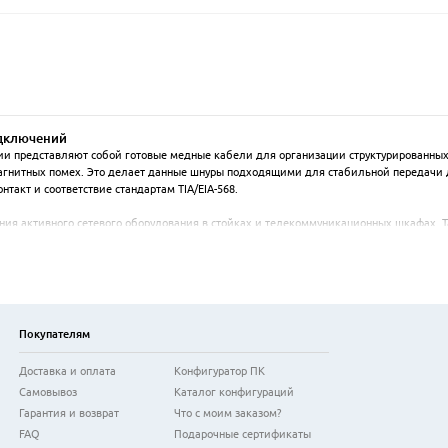
одключений
нии представляют собой готовые медные кабели для организации структурированных
магнитных помех. Это делает данные шнуры подходящими для стабильной передачи 
такт и соответствие стандартам TIA/EIA-568.

ния активного сетевого оборудования в стойках и телекоммуникационных шкафах. 
пуса кабеля является нейтральным и хорошо интегрируется в стандартные решения д
ва обеспечивают стабильную работу на частотах до 100 МГц и поддержку скорости пе
оизводителей. Жесткая фиксация коннектора предотвращает случайное отсоединение
Покупателям
Доставка и оплата
Конфигуратор ПК
Самовывоз
Каталог конфигураций
Гарантия и возврат
Что с моим заказом?
FAQ
Подарочные сертификаты