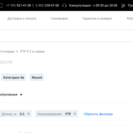
+7 495
921-41-58
|
8 800
250-41-58
Консультация -
с 09:30 до 20:00
Пу
Доставка и оплата
Самовывоз
Гарантия и возврат
FA
тч-корды
FTP 0.5 м серые
варов
Категории 6a
Rexant
популярные
Длина, м:
0.5
Экранирование:
FTP
Сбросить фильтры