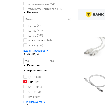
оптоволоконный
(989)
удлинитель витой пары
(10)
Разъёмы
FC - LC
(87)
LC - LC
(271)
LC - SC
(164)
RJ-45 - RJ-45
(1964)
SC - SC
(172)
Ещё
11
параметров
Длина
, м
Категория
Экранирование
6
(586)
7
(23)
F/UTP
(88)
8
(26)
FTP
(199)
5e
(1181)
S/FTP
(118)
6a
(158)
UTP
(1490)
нет
(1049)
Ещё
1
параметр
Ещё
3
параметрa