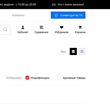
нкт выдачи -
с 10:00 до 20:00
Что с моим заказом?
Q
Контакты
Конфигуратор ПК
Кабинет
Сравнение
Избранное
Корзина
Вид:
Отображать:
Модификации
Архивные товары