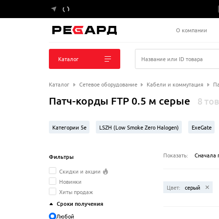
О компании
Каталог
Название или ID товара
Каталог
Сетевое оборудование
Кабели и коммутация
Па
Патч-корды FTP 0.5 м серые
8 то
Категории 5e
LSZH (Low Smoke Zero Halogen)
ExeGate
Показать:
Сначала 
Фильтры
Скидки и акции
Новинки
Цвет:
серый
Хиты продаж
Сроки получения
Любой