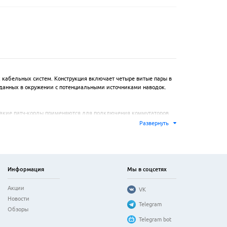
 кабельных систем. Конструкция включает четыре витые пары в 
данных в окружении с потенциальными источниками наводок. 
Такие патч-корды применяются для подключения коммутаторов, 
ля центров обработки данных и офисных сетей.

Развернуть
редачи данных до 1 Гбит/с по стандарту 1000BASE-T. Шнуры 
, а упругий фиксатор-защелка продлевает срок службы 
Информация
Мы в соцсетях
Акции
VK
Новости
Telegram
Обзоры
Telegram bot