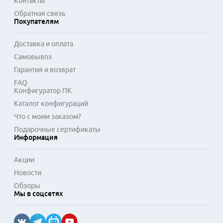
Контакты
распространено в серверных комнатах, офисных сетях и 
Обратная связь
домашних медиацентрах, где важна эргономика. Изделия 
Покупателям
проходят тестирование на целостность линии и 
соответствие заявленным стандартам. Гибкая оболочка 
Доставка и оплата
устойчива к перегибам, что продлевает срок службы 
Самовывоз
кабеля при частых переподключениях в условиях плотного 
монтажа.
Гарантия и возврат
FAQ
Конфигуратор ПК
Каталог конфигураций
Что с моим заказом?
Подарочные сертификаты
Информация
Акции
Новости
Обзоры
Мы в соцсетях