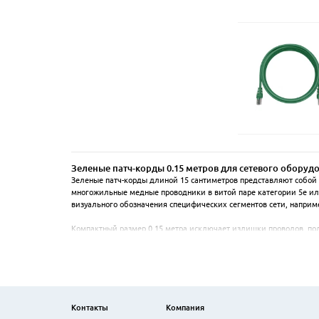
Зеленые патч-корды 0.15 метров для сетевого оборуд
Зеленые патч-корды длиной 15 сантиметров представляют собой
многожильные медные проводники в витой паре категории 5e или 
визуального обозначения специфических сегментов сети, наприм
Компактный размер 0.15 метра исключает излишки проводов, под
надежное соединение и защиту от окисления. Кабели подходят д
протоколами Ethernet, Fast Ethernet и Gigabit Ethernet гарантиру
Использование цветной маркировки упрощает администрирование 
стандартная распиновка TIA/EIA-568B обеспечивает корректную пе
размещения техники.
Контакты
Компания