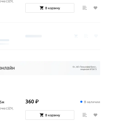
очка LSZH,
В корзину
360
₽
В наличии
15м
очка LSZH,
В корзину