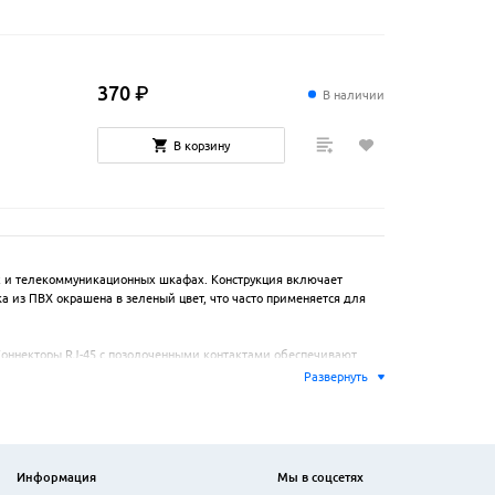
370
₽
В наличии
В корзину
х и телекоммуникационных шкафах. Конструкция включает 
 из ПВХ окрашена в зеленый цвет, что часто применяется для 
Коннекторы RJ-45 с позолоченными контактами обеспечивают 
ного оборудования в пределах одной стойки. Совместимость с 
Развернуть
 Гибкая оболочка сохраняет форму после изгибов, а 
 и при организации рабочих мест с высокой плотностью 
Информация
Мы в соцсетях