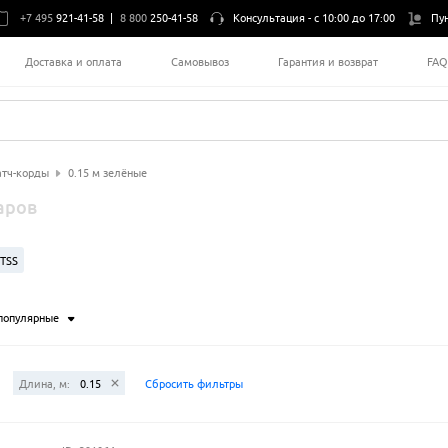
+7 495
921-41-58
|
8 800
250-41-58
Консультация -
с 10:00 до 17:00
Пу
Доставка и оплата
Самовывоз
Гарантия и возврат
FA
тч-корды
0.15 м зелёные
аров
TSS
популярные
Длина, м:
0.15
Сбросить фильтры