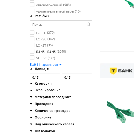
оптоволоконный
(983)
удлинитель витой пары
(10)
Разъёмы
LC - LC
(270)
LC - SC
(162)
LC - ST
(35)
RJ-45 - RJ-45
(2040)
SC - SC
(172)
Ещё
11
параметров
Длина
, м
Категория
Экранирование
6
(568)
Материал проводника
7
(23)
F/UTP
(88)
Проводник
8
(27)
FTP
(212)
медь (CU)
(1129)
5e
(1272)
Количество проводов
S/FTP
(119)
омедненный алюминий
многожильный (stranded)
(1402)
6a
(160)
(CCA)
(397)
UTP
(1552)
Оболочка
одножильный (solid)
(68)
1 пара
(11)
нет
(1042)
Ещё
1
параметр
Вид оптического кабеля
2 пары
(12)
LSLTx (Low Smoke Low Toxic)
(19)
Ещё
3
параметрa
Тип волокон
4 пары
(1747)
LSZH (Low Smoke Zero
duplex
(684)