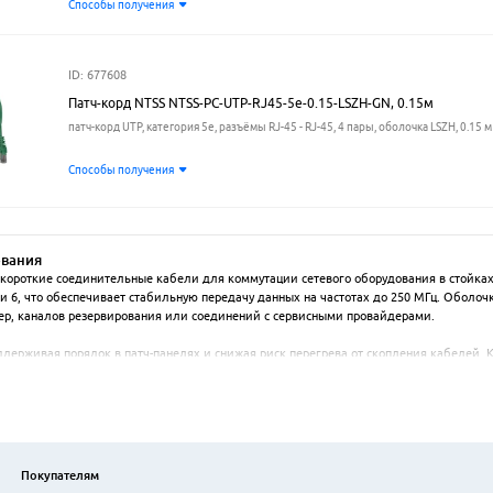
Способы получения
ID: 677608
Патч-корд NTSS NTSS-PC-UTP-RJ45-5e-0.15-LSZH-GN, 0.15м
патч-корд UTP, категория 5e, разъёмы RJ-45 - RJ-45, 4 пары, оболочка LSZH, 0.15 м
Способы получения
ования
 короткие соединительные кабели для коммутации сетевого оборудования в стойка
6, что обеспечивает стабильную передачу данных на частотах до 250 МГц. Оболочка
ер, каналов резервирования или соединений с сервисными провайдерами.

держивая порядок в патч-панелях и снижая риск перегрева от скопления кабелей. 
ля подключения маршрутизаторов, коммутаторов, сетевых хранилищ и другого актив
ет работу в большинстве офисных и домашних инфраструктур.

сложных сетей, позволяя быстро идентифицировать назначение конкретного канала.
редачу сигнала. Такие патч-корды востребованы в дата-центрах, серверных комнатах
Покупателям