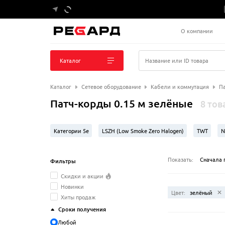
О компании
Каталог
Название или ID товара
Каталог
Сетевое оборудование
Кабели и коммутация
Па
Патч-корды 0.15 м зелёные
8 тов
Категории 5e
LSZH (Low Smoke Zero Halogen)
TWT
N
Показать:
Сначала 
Фильтры
Скидки и акции
Новинки
Цвет:
зелёный
Хиты продаж
Сроки получения
Любой