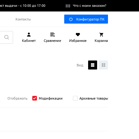
нкт выдачи -
с 10:00 до 17:00
Что с моим заказом?
Q
Контакты
Конфигуратор ПК
Кабинет
Сравнение
Избранное
Корзина
Вид:
Отображать:
Модификации
Архивные товары