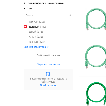
Halogen)
(1805)
Тип шлифовки наконечника
simplex
(275)
MM 50/125 (ОМ2)
(38)
PUR (полиуретан)
(10)
Цвет
MM 50/125 (ОМ3)
(172)
APC
(117)
PVC (ПВХ)
(976)
MM 50/125 (ОМ4)
(119)
PC
(50)
полиэтилен (PE)
(29)
MM 62.5/125 (OM1)
(64)
UPC
(677)
жёлтый
(756)
SM 9/125 (OS2)
(590)
UPC/APC
(99)
зелёный
(180)
серый
(776)
синий
(232)
чёрный
(325)
Ещё
10
параметров
Выбрано 8 товаров
Сбросить фильтры
Ваши ответы помогут сделать
сайт лучше
Пройти опрос