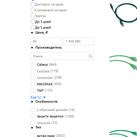
Доставка сегодня
Самовывоз сегодня
Завтра
До 3 дней
До 5 дней
Цена
, ₽
Производитель
Cabeus
(844)
ExeGate
(179)
Lanmaster
(258)
NIKOMAX
(450)
TWT
(155)
Ещё
52
Особенности
L-образный разъём
(14)
защита защелки
(1280)
плоский
(23)
Тип
витая пара
(2052)