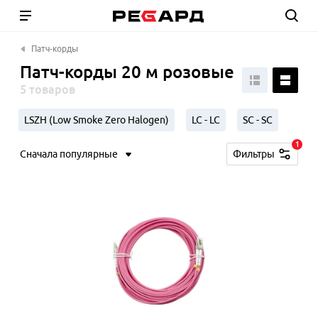
Патч-корды
Патч-корды 20 м розовые
5 товаров
LSZH (Low Smoke Zero Halogen)
LC - LC
SC - SC
1
Сначала популярные
Фильтры