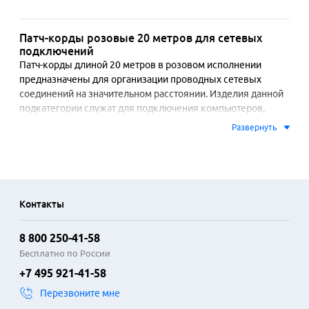
Патч-корды розовые 20 метров для сетевых
подключений
Патч-корды длиной 20 метров в розовом исполнении 
предназначены для организации проводных сетевых 
соединений на значительном расстоянии. Изделия данной 
подкатегории служат для подключения компьютеров, 
игровых консолей, принтеров и другого оборудования к 
Развернуть
сетевым коммутаторам, маршрутизаторам или розеткам. 
Кабели обеспечивают стабильную передачу данных по 
стандартам Ethernet, поддерживая распространенные 
скорости до 1 Гбит/с. Розовый цвет оболочки позволяет 
легко идентифицировать линию в пучке проводов и 
Контакты
гармонично вписывается в современные интерьерные 
решения.

8 800 250-41-58
Конструкция патч-кордов включает многожильные 
Бесплатно по России
медные проводники, что повышает гибкость и 
+7 495 921-41-58
устойчивость к частым изгибам. Коннекторы RJ-45 с 
Перезвоните мне
позолоченными контактами обеспечивают надежное 