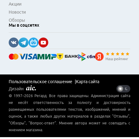
Акции
Новости
Обзоры
Мы в соцсетях
Пользовательское соглашение
Карта сайта
Дизайн
© 1997–
2026
Регард
. Все права защищены. Администрация сайта
не несёт ответственность за полноту и достоверность
размещаемых пользователями текстов, изображений, мнений и
оценок, а также любых других материалов в разделах "Отзывы",
"Обзоры", "Вопрос-ответ". Мнение автора может не совпадать с
мнением магазина.