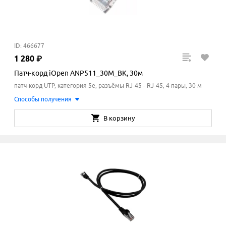
ID: 466677
1
280
₽
Патч-корд iOpen ANP511_30M_BK, 30м
патч-корд UTP, категория 5e, разъёмы RJ-45 - RJ-45, 4 пары, 30 м
Способы получения
В корзину