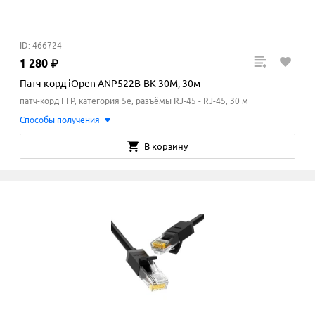
ID: 466724
1
280
₽
Патч-корд iOpen ANP522B-BK-30M, 30м
патч-корд FTP, категория 5e, разъёмы RJ-45 - RJ-45, 30 м
Способы получения
В корзину