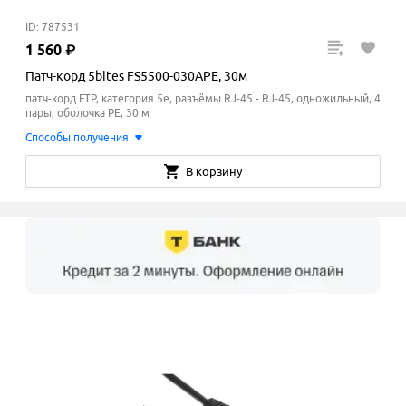
ID: 787531
1
560
₽
Патч-корд 5bites FS5500-030APE, 30м
патч-корд FTP, категория 5e, разъёмы RJ-45 - RJ-45, одножильный, 4
пары, оболочка PE, 30 м
Способы получения
В корзину