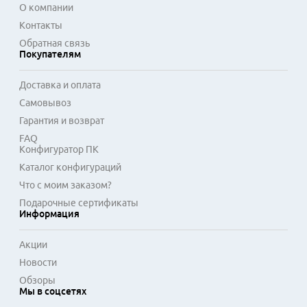
умеренным механическим воздействиям. Прямой обжим 
О компании
проводов обеспечивает простоту использования в 
Контакты
соединениях типа компьютер-коммутатор или роутер-
Обратная связь
сетевое хранилище. Надежность соединения 
Покупателям
подтверждается защелкой коннектора, которая 
предотвращает случайное отсоединение кабеля от порта 
Доставка и оплата
устройства в процессе эксплуатации.
Самовывоз
Гарантия и возврат
FAQ
Конфигуратор ПК
Каталог конфигураций
Что с моим заказом?
Подарочные сертификаты
Информация
Акции
Новости
Обзоры
Мы в соцсетях