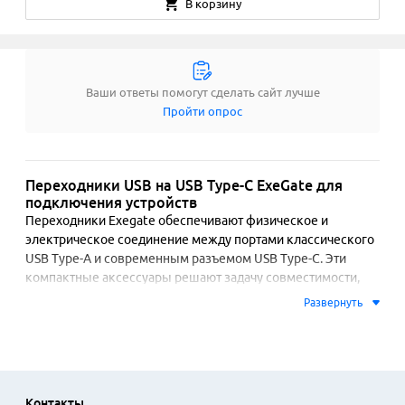
В корзину
Ваши ответы помогут сделать сайт лучше
Пройти опрос
Переходники USB на USB Type-C ExeGate для
подключения устройств
Переходники Exegate обеспечивают физическое и 
электрическое соединение между портами классического 
USB Type-A и современным разъемом USB Type-C. Эти 
компактные аксессуары решают задачу совместимости, 
позволяя подключать новую технику к существующей 
Развернуть
периферии, зарядным устройствам или автомобильным 
адаптерам. Конструкция предполагает надежный 
металлический корпус, защищающий внутреннюю плату от 
механических повреждений. Соединение поддерживает 
передачу данных и зарядку, соответствующую стандартам 
Контакты