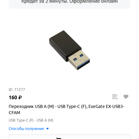
ID: 71277
160
₽
Переходник USB A (M) - USB Type-C (F), ExeGate EX-USB3-
CFAM
USB Type-C (F) - USB A (M)
Способы получения