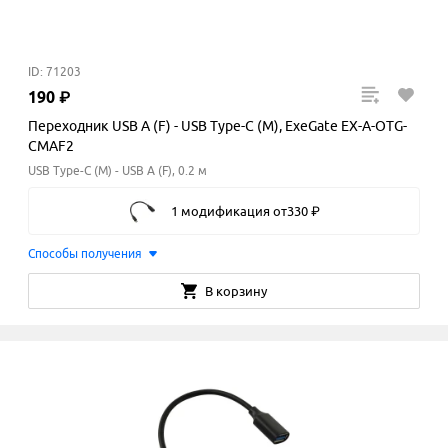
ID: 71203
190
₽
Переходник USB A (F) - USB Type-C (M), ExeGate EX-A-OTG-
CMAF2
USB Type-C (M) - USB A (F), 0.2 м
1 модификация
от
330
₽
Способы получения
В корзину