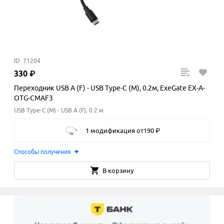
ID: 71204
330
₽
Переходник USB A (F) - USB Type-C (M), 0.2м, ExeGate EX-A-
OTG-CMAF3
USB Type-C (M) - USB A (F), 0.2 м
1 модификация
от
190
₽
Способы получения
В корзину