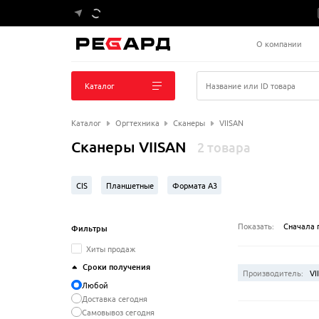
О компании
Каталог
Название или ID товара
Каталог
Оргтехника
Сканеры
VIISAN
Сканеры VIISAN
2 товара
CIS
Планшетные
Формата A3
Показать:
Сначала 
Фильтры
Хиты продаж
Сроки получения
Производитель:
VI
Любой
Доставка сегодня
Самовывоз сегодня