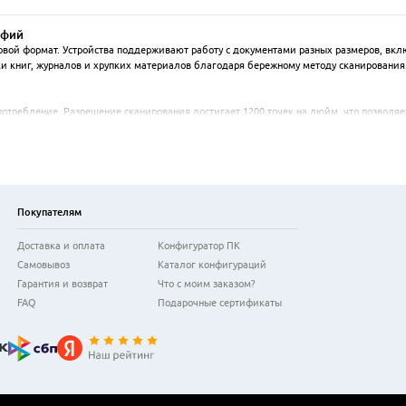
афий
вой формат. Устройства поддерживают работу с документами разных размеров, вклю
 книг, журналов и хрупких материалов благодаря бережному методу сканирования
потребление. Разрешение сканирования достигает 1200 точек на дюйм, что позволяе
траничных документов. Совместимость с операционными системами Windows и MacO
фисах и образовательных учреждениях. Оно используется для сохранения семейных
ие в комплекте предоставляет функции редактирования изображений и прямого сох
Покупателям
Доставка и оплата
Конфигуратор ПК
Самовывоз
Каталог конфигураций
Гарантия и возврат
Что с моим заказом?
FAQ
Подарочные сертификаты