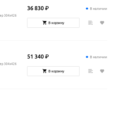
36
830
₽
В наличии
мер 304x426
В корзину
51
340
₽
В наличии
мер 304x426
В корзину