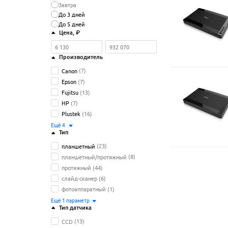
Завтра
До 3 дней
До 5 дней
Цена
, ₽
Производитель
Canon
(7)
Epson
(7)
Fujitsu
(13)
HP
(7)
Plustek
(16)
Ещё
4
Тип
планшетный
(23)
планшетный/протяжный
(8)
протяжный
(44)
слайд-сканер
(6)
фотоаппаратный
(1)
Ещё
1
параметр
Тип датчика
CCD
(13)