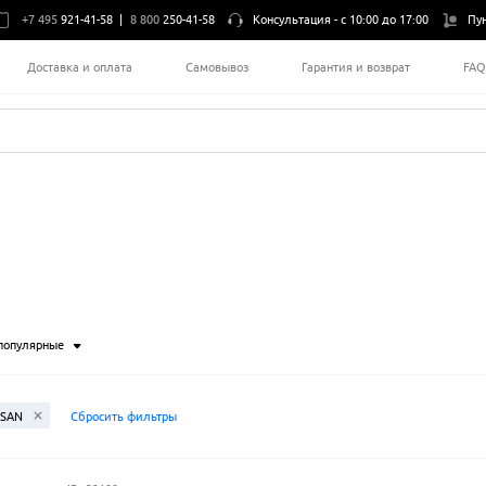
+7 495
921-41-58
|
8 800
250-41-58
Консультация -
с 10:00 до 17:00
Пу
Доставка и оплата
Самовывоз
Гарантия и возврат
FA
популярные
ISAN
Сбросить фильтры