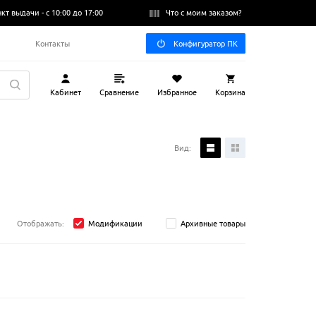
нкт выдачи -
с 10:00 до 17:00
Что с моим заказом?
Q
Контакты
Конфигуратор ПК
Кабинет
Сравнение
Избранное
Корзина
Вид:
Отображать:
Модификации
Архивные товары