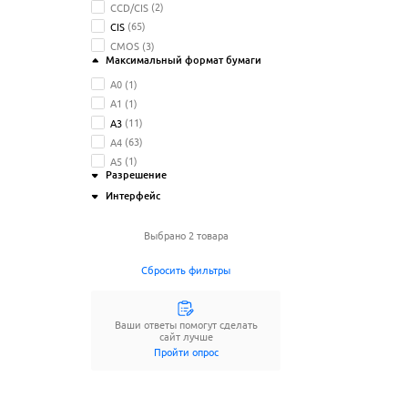
CCD/CIS
(2)
CIS
(65)
CMOS
(3)
Максимальный формат бумаги
A0
(1)
A1
(1)
A3
(11)
A4
(63)
A5
(1)
Разрешение
Интерфейс
600x600 dpi
(37)
1200x1200 dpi
(13)
Ethernet
(27)
Выбрано 2 товара
2400x2400 dpi
(2)
USB 2.0
(45)
4800x4800 dpi
(2)
USB 3.0
(17)
Сбросить фильтры
7200x7200 dpi
(4)
USB 3.2
(15)
Wi-Fi
(14)
Ещё
5
параметров
Ещё
1
параметр
Ваши ответы помогут сделать
сайт лучше
Пройти опрос