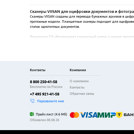
Сканеры VIISAN для оцифровки документов и фотогр
Сканеры VIISAN созданы для перевода бумажных архивов в цифро
протяжные модели. Планшетные сканеры подходят для оцифровки
стопок однотипных документов.

Технология CIS обеспечивает компактный корпус и низкое энерго
оснащены автоподатчиком для автоматической обработки многос
осуществляется через интерфейс USB.

Оборудование находит применение в домашних архивах, малых о
электронных копий учебных материалов. Программное обеспечен
простотой управления и долгим сроком службы.
Контакты
Компания
О компании
8 800 250-41-58
Бесплатно по России
Контакты
Обратная связь
+7 495 921-41-58
Перезвоните мне
Прайс-лист
(
4.6 Мб
)
Обновлен 08.08.26