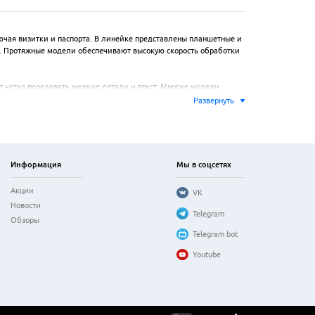
чая визитки и паспорта. В линейке представлены планшетные и 
. Протяжные модели обеспечивают высокую скорость обработки 
т четко передавать мелкие детали и текст. Многие модели 
S упрощает интеграцию в рабочий процесс. Подключение 
Развернуть
 фотографий, обработки бухгалтерской первички или создания 
ранения в форматы PDF или JPEG. Аппараты отличаются 
Информация
Мы в соцсетях
Акции
VK
Новости
Telegram
Обзоры
Telegram bot
Youtube