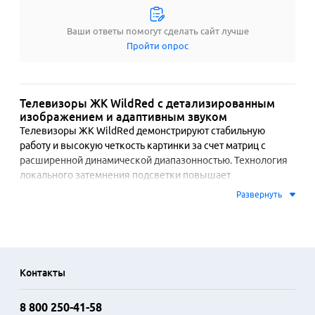
Ваши ответы помогут сделать сайт лучше
Пройти опрос
Телевизоры ЖК WildRed с детализированным
изображением и адаптивным звуком
Телевизоры ЖК WildRed демонстрируют стабильную 
работу и высокую четкость картинки за счет матриц с 
расширенной динамической диапазонностью. Технология 
локального затемнения подсветки повышает 
контрастность, обеспечивая глубокий черный цвет и 
Развернуть
детали в тенях. Модели поддерживают стандарты HDR10 и 
HLG, что раскрывает богатство оттенков в совместимом 
видеоконтенте. Частота обновления матрицы в 60 Гц 
способствует плавности динамических сцен.

Контакты
Встроенный медиаплеер воспроизводит файлы с внешних 
накопителей. Операционная система предоставляет доступ 
8 800 250-41-58
к популярным сервисам потокового видео и музыкальным 