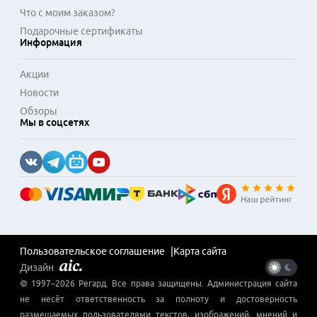
Что с моим заказом?
Подарочные сертификаты
Информация
Акции
Новости
Обзоры
Мы в соцсетях
Пользовательское соглашение
Карта сайта
Дизайн
© 1997–
2026
Регард
. Все права защищены. Администрация сайта
не несёт ответственность за полноту и достоверность
размещаемых пользователями текстов, изображений, мнений и