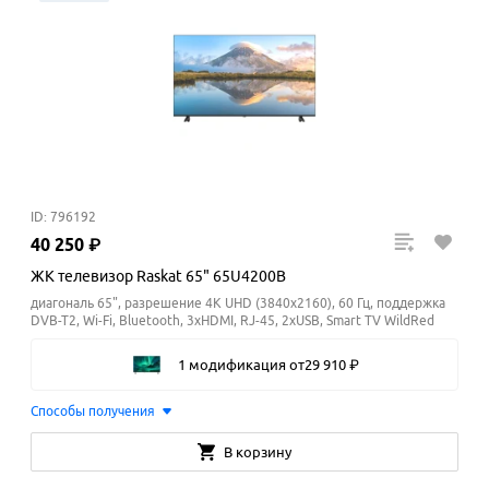
ID: 796192
40
250
₽
ЖК телевизор Raskat 65" 65U4200B
диагональ 65", разрешение 4K UHD (3840x2160), 60 Гц, поддержка
DVB-T2, Wi-Fi, Bluetooth, 3xHDMI, RJ-45, 2xUSB, Smart TV WildRed
1 модификация
от
29
910
₽
Способы получения
В корзину