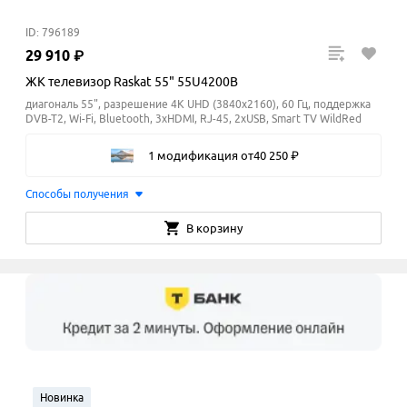
ID: 796189
29
910
₽
ЖК телевизор Raskat 55" 55U4200B
диагональ 55", разрешение 4K UHD (3840x2160), 60 Гц, поддержка
DVB-T2, Wi-Fi, Bluetooth, 3xHDMI, RJ-45, 2xUSB, Smart TV WildRed
1 модификация
от
40
250
₽
Способы получения
В корзину
Новинка