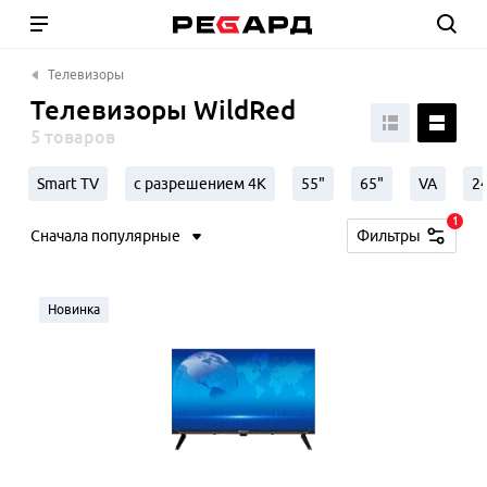
Телевизоры
Телевизоры WildRed
5 товаров
Smart TV
с разрешением 4К
55"
65"
VA
2
1
Сначала популярные
Фильтры
Новинка