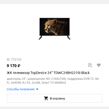
ID: 772135
9
170
₽
ЖК телевизор TopDevice 24" TDWC24BH2210I Black
диагональ 24", разрешение HD (1366x768), поддержка DVB-T2, Wi-
Fi, 3xHDMI, RJ-45, 2xUSB, Smart TV WildRed
Способы получения
В корзину