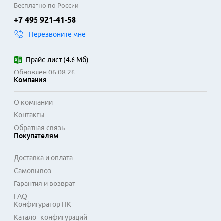
платформам. Беспроводные модули Wi-Fi и Bluetooth 
Бесплатно по России
позволяют транслировать контент с мобильных устройств 
+7 495 921-41-58
и подключать наушники или акустику. Наличие нескольких 
Перезвоните мне
портов HDMI и USB обеспечивает одновременное 
подключение игровых консолей, ресиверов и другой 
техники.

Прайс-лист
(
4.6 Мб
)
Обновлен 06.08.26
Звуковая система с поддержкой объемного звучания 
Компания
создает эффект присутствия. Функция автоматической 
настройки громкости компенсирует резкие перепады 
О компании
уровня звука между программами и рекламой. 
Контакты
Телевизоры ЖК WildRed подходят для организации 
Обратная связь
домашнего кинотеатра, просмотра эфирного телевидения 
Покупателям
и работы в качестве крупного экрана для видеоигр.
Доставка и оплата
Самовывоз
Гарантия и возврат
FAQ
Конфигуратор ПК
Каталог конфигураций