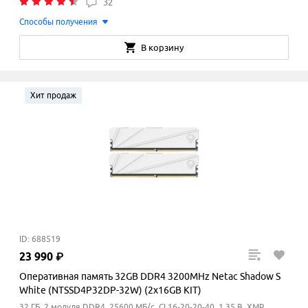
32
Способы получения
В корзину
Хит продаж
ID: 688519
23
990
₽
Оперативная память 32GB DDR4 3200MHz Netac Shadow S
White (NTSSD4P32DP-32W) (2x16GB KIT)
32 ГБ, 2 модуля DDR4, 25600 МБ/с, CL16-20-20-40, 1.35 В, XMP