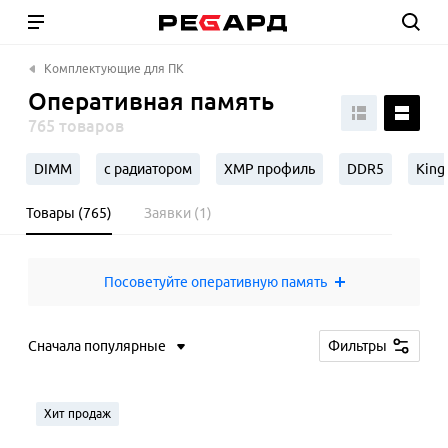
Комплектующие для ПК
Оперативная память
765 товаров
DIMM
с радиатором
XMP профиль
DDR5
King
Товары (765)
Заявки (1)
Посоветуйте оперативную память
Сначала популярные
Фильтры
Хит продаж