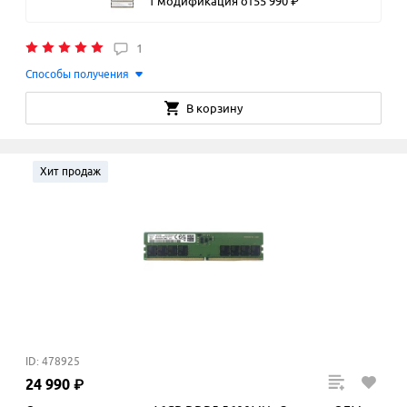
1 модификация
от
55
990
₽
1
Способы получения
В корзину
Хит продаж
ID: 478925
24
990
₽