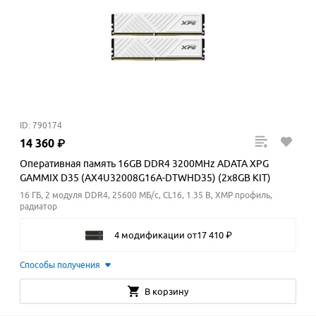
ID: 790174
14
360
₽
Оперативная память 16GB DDR4 3200MHz ADATA XPG
GAMMIX D35 (AX4U32008G16A-DTWHD35) (2x8GB KIT)
16 ГБ, 2 модуля DDR4, 25600 МБ/с, CL16, 1.35 В, XMP профиль,
радиатор
4 модификации
от
17
410
₽
Способы получения
В корзину