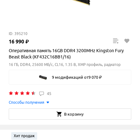
ID: 395210
16
990
₽
Оперативная память 16GB DDR4 3200MHz Kingston Fury
Beast Black (KF432C16BB1/16)
16 ГБ, DDR4, 25600 МБ/с, CL16, 1.35 В, XMP профиль, радиатор
9 модификаций
от
9
070
₽
45
Способы получения
В корзину
Хит продаж