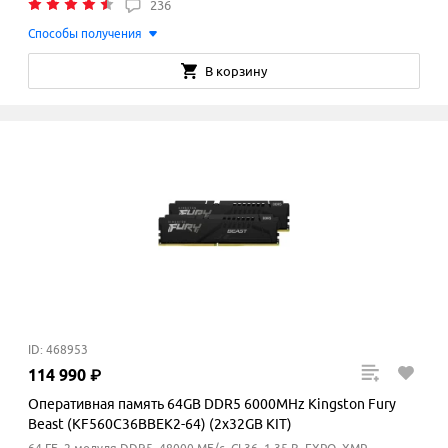
236
Способы получения
В корзину
ID: 468953
114
990
₽
Оперативная память 64GB DDR5 6000MHz Kingston Fury
Beast (KF560C36BBEK2-64) (2x32GB KIT)