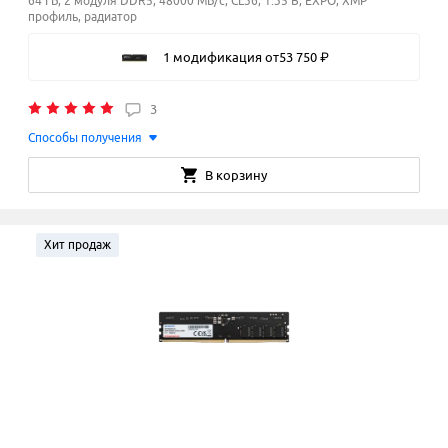
64 ГБ, 2 модуля DDR5, 48000 МБ/с, CL36, 1.35 В, EXPO, XMP
профиль, радиатор
1 модификация
от
53
750
₽
3
Способы получения
В корзину
Хит продаж