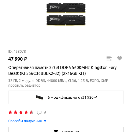
ID: 458078
47
990
₽
Оперативная память 32GB DDR5 5600MHz Kingston Fury
Beast (KF556C36BBEK2-32) (2x16GB KIT)
32 ГБ, 2 модуля DDR5, 44800 МБ/с, CL36, 1.25 В, EXPO, XMP
профиль, радиатор
5 модификаций
от
31
920
₽
6
Способы получения