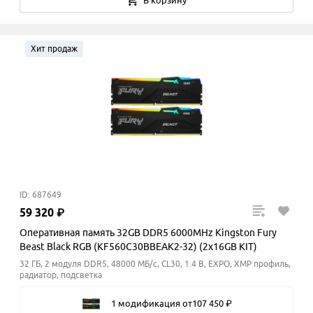
В корзину
Хит продаж
ID: 687649
59
320
₽
Оперативная память 32GB DDR5 6000MHz Kingston Fury
Beast Black RGB (KF560C30BBEAK2-32) (2x16GB KIT)
32 ГБ, 2 модуля DDR5, 48000 МБ/с, CL30, 1.4 В, EXPO, XMP профиль,
радиатор, подсветка
1 модификация
от
107
450
₽