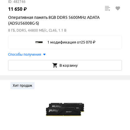
ID: 482746
11
650
₽
Оперативная память 8GB DDR5 5600MHz ADATA
(AD5U56008G-S)
8 ГБ, DDR5, 44800 МБ/с, CL46, 1.1 В
1 модификация
от
25
070
₽
Способы получения
В корзину
Хит продаж