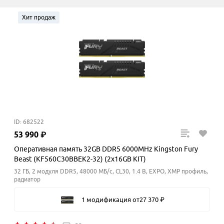
Хит продаж
ID: 682522
53
990
₽
Оперативная память 32GB DDR5 6000MHz Kingston Fury
Beast (KF560C30BBEK2-32) (2x16GB KIT)
32 ГБ, 2 модуля DDR5, 48000 МБ/с, CL30, 1.4 В, EXPO, XMP профиль,
радиатор
1 модификация
от
27
370
₽