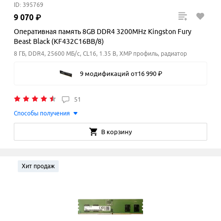
ID: 395769
9
070
₽
Оперативная память 8GB DDR4 3200MHz Kingston Fury
Beast Black (KF432C16BB/8)
8 ГБ, DDR4, 25600 МБ/с, CL16, 1.35 В, XMP профиль, радиатор
9 модификаций
от
16
990
₽
51
Способы получения
В корзину
Хит продаж