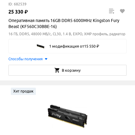
ID: 682539
25
330
₽
Оперативная память 16GB DDR5 6000MHz Kingston Fury
Beast (KF560C30BBE-16)
16 ГБ, DDR5, 48000 МБ/с, CL30, 1.4 В, EXPO, XMP профиль, радиатор
1 модификация
от
15
550
₽
Способы получения
В корзину
Хит продаж