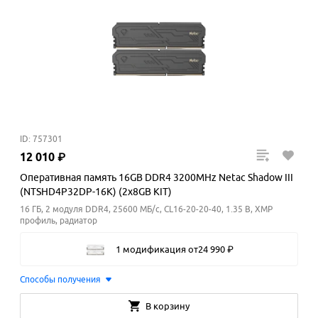
ID: 757301
12
010
₽
Оперативная память 16GB DDR4 3200MHz Netac Shadow III
(NTSHD4P32DP-16K) (2x8GB KIT)
16 ГБ, 2 модуля DDR4, 25600 МБ/с, CL16-20-20-40, 1.35 В, XMP
профиль, радиатор
1 модификация
от
24
990
₽
Способы получения
В корзину