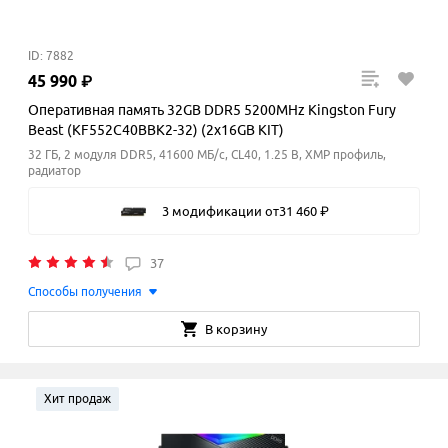
ID: 7882
45
990
₽
Оперативная память 32GB DDR5 5200MHz Kingston Fury
Beast (KF552C40BBK2-32) (2x16GB KIT)
32 ГБ, 2 модуля DDR5, 41600 МБ/с, CL40, 1.25 В, XMP профиль,
радиатор
3 модификации
от
31
460
₽
37
Способы получения
В корзину
Хит продаж