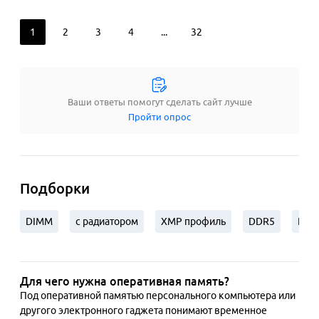
1
2
3
4
...
32
Ваши ответы помогут сделать сайт лучше
Пройти опрос
Подборки
DIMM
с радиатором
XMP профиль
DDR5
King
Для чего нужна оперативная память?
Под оперативной памятью персонального компьютера или 
другого электронного гаджета понимают временное 