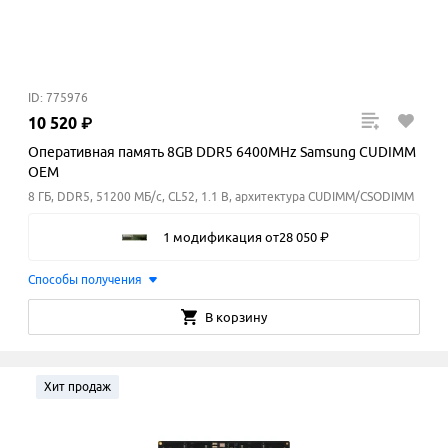
ID: 775976
10
520
₽
Оперативная память 8GB DDR5 6400MHz Samsung CUDIMM
OEM
8 ГБ, DDR5, 51200 МБ/с, CL52, 1.1 В, архитектура CUDIMM/CSODIMM
1 модификация
от
28
050
₽
Способы получения
В корзину
Хит продаж