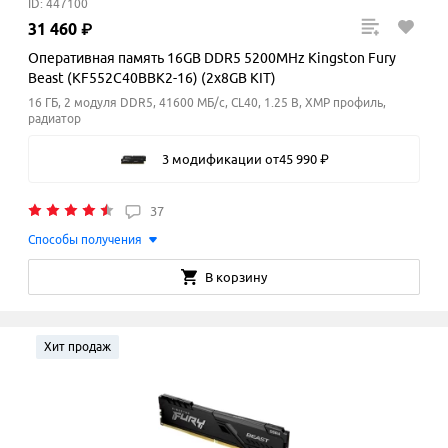
ID: 447100
31
460
₽
Оперативная память 16GB DDR5 5200MHz Kingston Fury
Beast (KF552C40BBK2-16) (2x8GB KIT)
16 ГБ, 2 модуля DDR5, 41600 МБ/с, CL40, 1.25 В, XMP профиль,
радиатор
3 модификации
от
45
990
₽
37
Способы получения
В корзину
Хит продаж