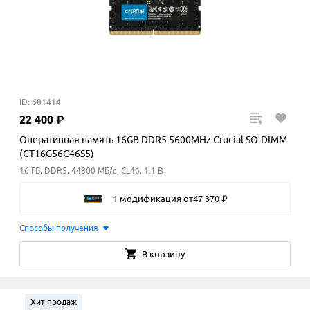
ID: 681414
22
400
₽
Оперативная память 16GB DDR5 5600MHz Crucial SO-DIMM
(CT16G56C46S5)
16 ГБ, DDR5, 44800 МБ/с, CL46, 1.1 В
1 модификация
от
47
370
₽
Способы получения
В корзину
Хит продаж