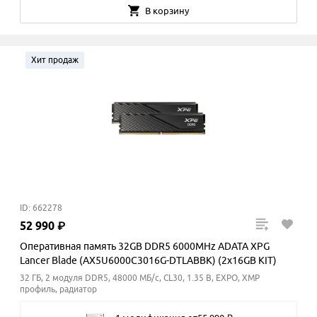
В корзину
Хит продаж
ID: 662278
52
990
₽
Оперативная память 32GB DDR5 6000MHz ADATA XPG
Lancer Blade (AX5U6000C3016G-DTLABBK) (2x16GB KIT)
32 ГБ, 2 модуля DDR5, 48000 МБ/с, CL30, 1.35 В, EXPO, XMP
профиль, радиатор