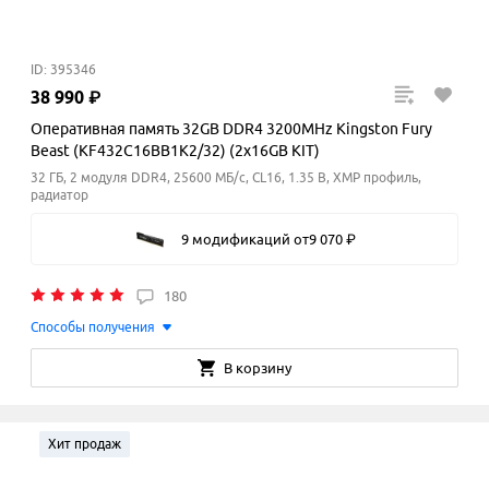
ID: 395346
38
990
₽
Оперативная память 32GB DDR4 3200MHz Kingston Fury
Beast (KF432C16BB1K2/32) (2x16GB KIT)
32 ГБ, 2 модуля DDR4, 25600 МБ/с, CL16, 1.35 В, XMP профиль,
радиатор
9 модификаций
от
9
070
₽
180
Способы получения
В корзину
Хит продаж