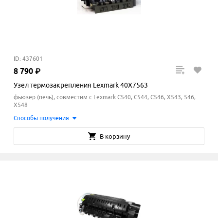
ID: 437601
8
790
₽
Узел термозакрепления Lexmark 40X7563
фьюзер (печь), совместим с Lexmark C540, C544, C546, X543, 546,
X548
Способы получения
В корзину