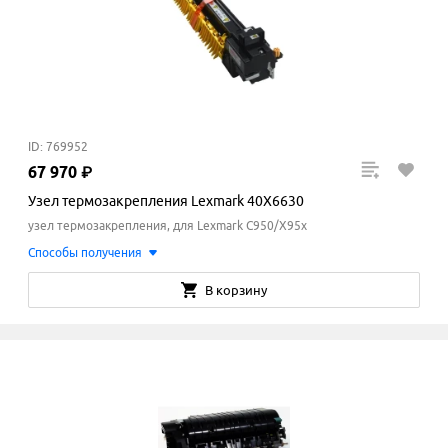
ID: 769952
67
970
₽
Узел термозакрепления Lexmark 40X6630
узел термозакрепления, для Lexmark C950/X95x
Способы получения
В корзину