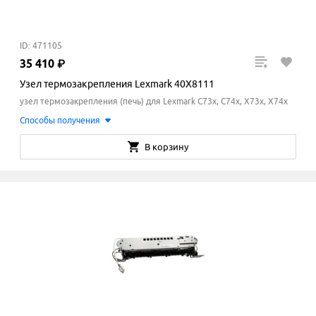
ID: 471105
35
410
₽
Узел термозакрепления Lexmark 40X8111
узел термозакрепления (печь) для Lexmark C73x, C74x, X73x, X74x
Способы получения
В корзину