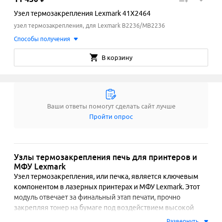
Узел термозакрепления Lexmark 41X2464
узел термозакрепления, для Lexmark B2236/MB2236
Способы получения
В корзину
Ваши ответы помогут сделать сайт лучше
Пройти опрос
Узлы термозакрепления печь для принтеров и
МФУ Lexmark
Узел термозакрепления, или печка, является ключевым 
компонентом в лазерных принтерах и МФУ Lexmark. Этот 
модуль отвечает за финальный этап печати, прочно 
закрепляя тонер на бумаге под воздействием высокой 
температуры и давления. От его исправности напрямую 
Развернуть