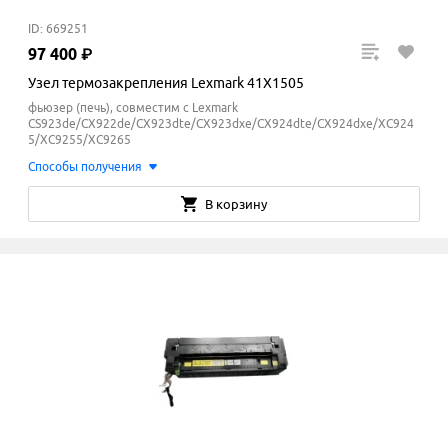
ID: 669251
97
400
₽
Узел термозакрепления Lexmark 41X1505
фьюзер (печь), совместим с Lexmark
CS923de/CX922de/CX923dte/CX923dxe/CX924dte/CX924dxe/XC924
5/XC9255/XC9265
Способы получения
В корзину