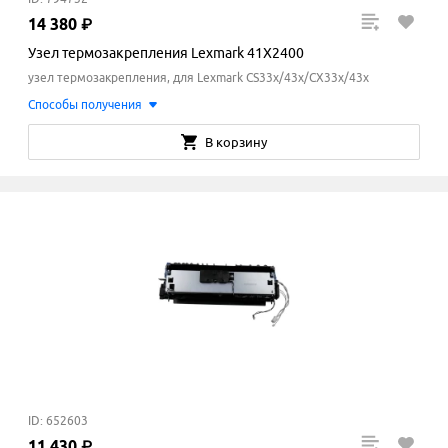
14
380
₽
Узел термозакрепления Lexmark 41X2400
узел термозакрепления, для Lexmark CS33x/43x/CX33x/43x
Способы получения
В корзину
ID: 652603
11
430
₽