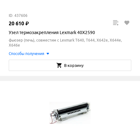
ID: 437606
20
610
₽
Узел термозакрепления Lexmark 40X2590
фьюзер (печь), совместим с Lexmark T640, T644, X642e, X644e,
X646e
Способы получения
В корзину