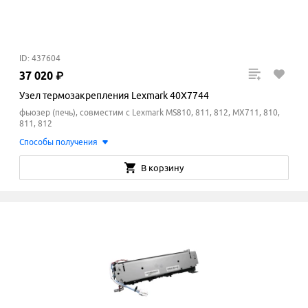
ID: 437604
37
020
₽
Узел термозакрепления Lexmark 40X7744
фьюзер (печь), совместим с Lexmark MS810, 811, 812, MX711, 810,
811, 812
Способы получения
В корзину