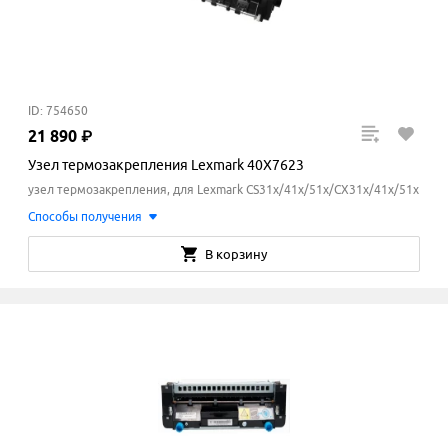
ID: 754650
21
890
₽
Узел термозакрепления Lexmark 40X7623
узел термозакрепления, для Lexmark CS31x/41x/51x/CX31x/41x/51x
Способы получения
В корзину