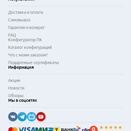
печати, устраняя такие дефекты, как неполное 
закрепление тонера, размытие текста или появление 
Доставка и оплата
посторонних пятен на страницах. Наличие такого модуля в 
Самовывоз
сервисном запасе минимизирует простой офисной 
техники, что особенно важно для организаций с высоким 
Гарантия и возврат
объемом документооборота.
FAQ
Конфигуратор ПК
Каталог конфигураций
Что с моим заказом?
Подарочные сертификаты
Информация
Акции
Новости
Обзоры
Мы в соцсетях