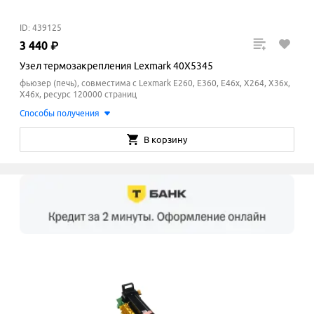
ID: 439125
3
440
₽
Узел термозакрепления Lexmark 40X5345
фьюзер (печь), совместима с Lexmark E260, E360, E46x, X264, X36x,
X46x, ресурс 120000 страниц
Способы получения
В корзину