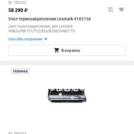
ID: 705355
58
290
₽
Узел термозакрепления Lexmark 41X2156
узел термозакрепления, для Lexmark
MS82x/MX721/722/82x/B2865/MB2770
Способы получения
В корзину
Новинка
ID: 794732