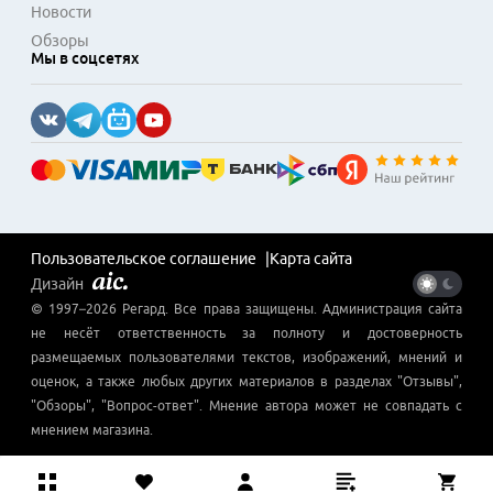
Новости
Обзоры
Мы в соцсетях
Пользовательское соглашение
Карта сайта
Дизайн
© 1997–
2026
Регард
. Все права защищены. Администрация сайта
не несёт ответственность за полноту и достоверность
размещаемых пользователями текстов, изображений, мнений и
оценок, а также любых других материалов в разделах "Отзывы",
"Обзоры", "Вопрос-ответ". Мнение автора может не совпадать с
мнением магазина.