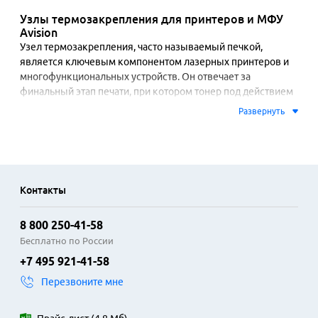
Узлы термозакрепления для принтеров и МФУ
Avision
Узел термозакрепления, часто называемый печкой, 
является ключевым компонентом лазерных принтеров и 
многофункциональных устройств. Он отвечает за 
финальный этап печати, при котором тонер под действием 
высокой температуры и давления вплавляется в бумагу. 
Развернуть
От исправности этого узла зависит четкость изображения и 
его устойчивость к внешним воздействиям. Запасные 
части и модули термозакрепления Avision разработаны для 
восстановления работоспособности офисной техники 
этого бренда.

Контакты
Конструкция узлов включает термопленку или 
8 800 250-41-58
нагревательный ролик, термодатчики и прижимный 
механизм. Использование оригинальных компонентов 
Бесплатно по России
Avision гарантирует точную калибровку температуры и 
+7 495 921-41-58
равномерное распределение давления. Это обеспечивает 
Перезвоните мне
стабильное качество отпечатков, предотвращает 
смазывание тонера и перегрев бумаги. Совместимость с 
конкретными моделями принтеров и МФУ является 