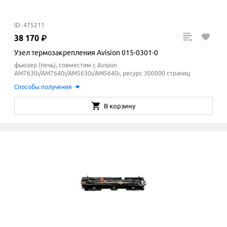
ID: 475211
38
170
₽
Узел термозакрепления Avision 015-0301-0
фьюзер (печь), совместим с Avision
AM7630i/AM7640i/AM5630i/AM5640i, ресурс 300000 страниц
Способы получения
В корзину