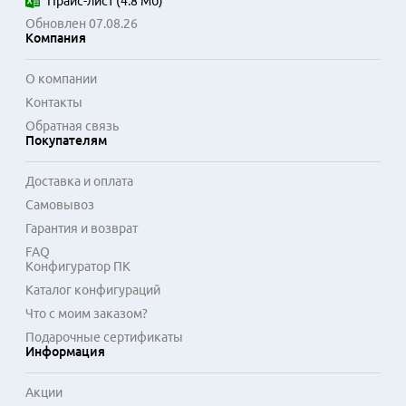
Прайс-лист
(
4.8 Мб
)
строгой, что требует внимательного подбора заменяемого 
Обновлен 07.08.26
узла.

Компания
Применение сертифицированных узлов 
О компании
термозакрепления продлевает срок службы печатающего 
Контакты
устройства. Ресурс таких модулей рассчитан на десятки 
Обратная связь
тысяч отпечатков. Регулярная замена изношенных 
Покупателям
компонентов системы термозакрепления является 
стандартной процедурой технического обслуживания, 
Доставка и оплата
позволяющей избежать более серьезных поломок и 
Самовывоз
сохранить производительность печатающей техники на 
долгое время.
Гарантия и возврат
FAQ
Конфигуратор ПК
Каталог конфигураций
Что с моим заказом?
Подарочные сертификаты
Информация
Акции