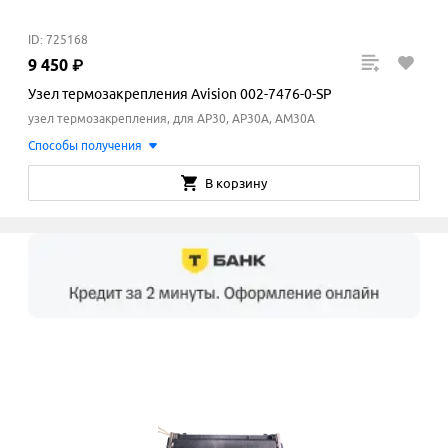
ID: 725168
9
450
₽
Узел термозакрепления Avision 002-7476-0-SP
узел термозакрепления, для AP30, AP30A, AM30A
Способы получения
В корзину