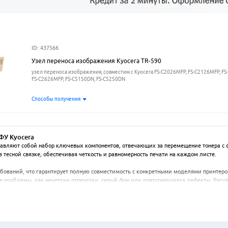
ID: 437566
Узел переноса изображения Kyocera TR-590
узел переноса изображения, совместим с Kyocera FS-C2026MFP, FS-C2126MFP, FS
FS-C2626MFP, FS-C5150DN, FS-C5250DN
Способы получения
ФУ Kyocera
авляют собой набор ключевых компонентов, отвечающих за перемещение тонера с фо
тесной связке, обеспечивая четкость и равномерность печати на каждом листе.

бований, что гарантирует полную совместимость с конкретными моделями принтеро
е проблемы, как нечеткие отпечатки, серый фон или повторяющиеся дефекты. Регуля
и.

атной нагрузкой и сервисных центрах, занимающихся ремонтом и обслуживанием орг
на в частности, способствуя экономичной эксплуатации печатающей техники.