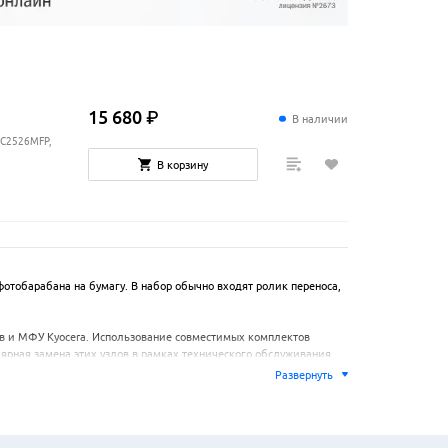
15
680
₽
В наличии
-C2526MFP,
В корзину
тобарабана на бумагу. В набор обычно входят ролик переноса, 
в и МФУ Kyocera. Использование совместимых комплектов 
рная замена этих узлов в рамках технического обслуживания 
Развернуть
техники. Своевременная установка нового комплекта переноса 