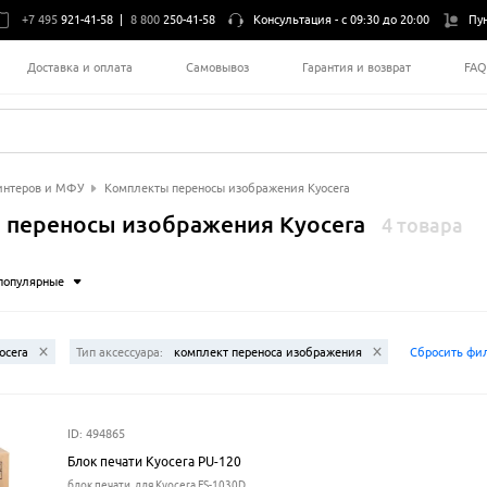
+7 495
921-41-58
|
8 800
250-41-58
Консультация -
с 09:30 до 20:00
Пу
Доставка и оплата
Самовывоз
Гарантия и возврат
FA
интеров и МФУ
Комплекты переносы изображения Kyocera
 переносы изображения Kyocera
4 товара
популярные
ocera
Тип аксессуара:
комплект переноса изображения
Сбросить фи
ID: 494865
Блок печати Kyocera PU-120
блок печати, для Kyocera FS-1030D