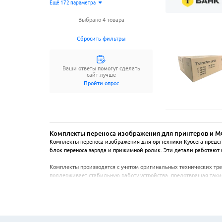
Ещё
172
параметрa
Выбрано 4 товара
Сбросить фильтры
Ваши ответы помогут сделать
сайт лучше
Пройти опрос
Комплекты переноса изображения для принтеров и М
Комплекты переноса изображения для оргтехники Kyocera предст
блок переноса заряда и прижимной ролик. Эти детали работают в 
Комплекты производятся с учетом оригинальных технических тре
поддерживает стабильную работу устройства, предотвращая таки
является стандартной практикой для поддержания качества печат
Применение таких комплектов актуально в офисах с высокой печ
изображения продлевает ресурс устройства в целом и фотобараба