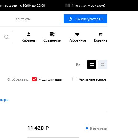
нкт выдачи -
с 10:00 до 20:00
Что с моим заказом?
Q
Контакты
Конфигуратор ПК
Кабинет
Сравнение
Избранное
Корзина
Вид:
Отображать:
Модификации
Архивные товары
льтры
11
420
₽
В наличии