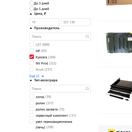
До 3 дней
До 5 дней
Цена
, ₽
Производитель
CET
(889)
HP
(83)
Kyocera
(284)
NV Print
(325)
Ricoh
(237)
Ещё
22
Тип аксессуара
лоток
(39)
ролик
(357)
ролик захвата
(70)
сервисный комплект
(131)
узел термозакрепления
(печь)
(208)