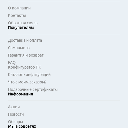
Полная техническая документация необходима для 
правильной интеграции устройств Ricoh в существующую 
О компании
ИТ-инфраструктуру. Инструкции обеспечивают понимание 
Контакты
совместимости с различными операционными системами и 
Обратная связь
сетевыми протоколами. Доступ к официальным 
Покупателям
материалам от производителя помогает эффективно 
решать возникающие вопросы без обращения в 
Доставка и оплата
сервисный центр, экономя время и ресурсы.
Самовывоз
Гарантия и возврат
FAQ
Конфигуратор ПК
Каталог конфигураций
Что с моим заказом?
Подарочные сертификаты
Информация
Акции
Новости
Обзоры
Мы в соцсетях