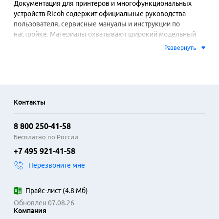
Документация для принтеров и многофункциональных 
устройств Ricoh содержит официальные руководства 
пользователя, сервисные мануалы и инструкции по 
настройке. Материалы охватывают широкий модельный 
ряд: от компактных офисных аппаратов до 
Развернуть
высокопроизводительных производственных систем. В 
документации подробно описаны процедуры первичной 
установки, подключения к сети, повседневной 
эксплуатации и устранения типовых неисправностей.

Контакты
Руководства включают информацию о работе с 
различными функциями устройств, включая 
8 800 250-41-58
двустороннюю печать, отправку сканированных 
документов по электронной почте, использование 
Бесплатно по России
фирменного программного обеспечения для управления. 
+7 495 921-41-58
Особое внимание уделяется правилам техники 
Перезвоните мне
безопасности, обслуживанию расходных материалов и 
кодам ошибок. Наличие точной инструкции позволяет 
корректно настроить устройство под конкретные задачи, 
Прайс-лист
(
4.8 Мб
)
что способствует долгой и стабильной работе техники.

Обновлен 07.08.26
Компания