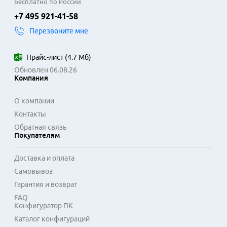
обеспечивают простоту транспортировки и хранения 
Бесплатно по России
заполненной емкости. Совместимость с конкретными 
+7 495 921-41-58
сериями принтеров и МФУ Kyocera гарантирует надежное 
Перезвоните мне
подключение к дренажной системе устройства, исключая 
риск повреждения внутренних компонентов.

Прайс-лист
(
4.7 Мб
)
Использование оригинальных или сертифицированных 
Обновлен 06.08.26
емкостей продлевает срок службы печатающей техники. 
Компания
Регулярная замена полного резервуара поддерживает 
стабильную работу механизмов, предотвращая 
О компании
переполнение и возможные сбои. Это необходимое 
Контакты
решение для офисов, копи-центров и домашних 
Обратная связь
пользователей, активно эксплуатирующих струйные 
Покупателям
принтеры с системой непрерывной подачи чернил.
Доставка и оплата
Самовывоз
Гарантия и возврат
FAQ
Конфигуратор ПК
Каталог конфигураций