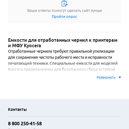
Ваши ответы помогут сделать сайт лучше
Пройти опрос
Емкости для отработанных чернил к принтерам
и МФУ Kyocera
Отработанные чернила требуют правильной утилизации 
для сохранения чистоты рабочего места и исправности 
печатающей техники. Специальные емкости для моделей 
Kyocera предназначены для безопасного сбора остатков 
чернил, образующихся в процессе технического 
Развернуть
обслуживания или замены картриджей. Конструкция таких 
резервуаров предотвращает протечки и смешивание 
разных цветов, что важно для корректной работы системы 
непрерывной подачи чернил.

Контакты
Изделия производятся из прочных полимерных 
материалов, устойчивых к химическому воздействию 
8 800 250-41-58
чернил. Герметичные крышки и удобная форма 