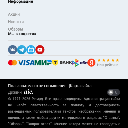
Информация
Акции
Новости
Обзоры
Мы в соцсетях
Пользовательское соглашение
Карта сайта
Дизайн
© 1997–
2026
Регард
. Все права защищены. Администрация сайта
не несёт ответственность за полноту и достоверность
размещаемых пользователями текстов, изображений, мнений и
оценок, а также любых других материалов в разделах "Отзывы",
"Обзоры", "Вопрос-ответ". Мнение автора может не совпадать с