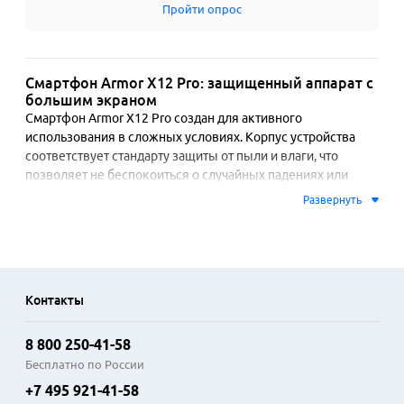
Пройти опрос
Смартфон Armor X12 Pro: защищенный аппарат с
большим экраном
Смартфон Armor X12 Pro создан для активного 
использования в сложных условиях. Корпус устройства 
соответствует стандарту защиты от пыли и влаги, что 
позволяет не беспокоиться о случайных падениях или 
использовании под дождем. Экран с диагональю 6.8 
Развернуть
дюймов обеспечивает комфортный просмотр контента, а 
технология увеличения частоты обновления делает 
интерфейс плавным.

Аппаратная платформа смартфона построена на 
Контакты
восьмиядерном процессоре, что гарантирует стабильную 
работу приложений и мобильных игр. Объем оперативной 
8 800 250-41-58
памяти позволяет одновременно работать нескольким 
программам без замедления системы. Емкая батарея 
Бесплатно по России
рассчитана на длительную работу без частой подзарядки, 
+7 495 921-41-58
поддерживается функция быстрой зарядки. Основная 