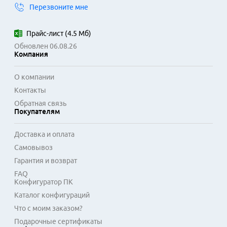
Перезвоните мне
камера с несколькими модулями делает 
детализированные снимки при разном освещении.

Прайс-лист
(
4.5 Мб
)
Встроенный сканер отпечатков пальцев размещен на 
Обновлен 06.08.26
боковой грани для быстрой разблокировки. Смартфон 
Компания
работает на актуальной версии операционной системы с 
чистым интерфейсом. Поддержка двух SIM-карт и 
О компании
выделенный слот для карты памяти расширяют 
Контакты
функциональность устройства. Модель подходит для 
Обратная связь
работы, путешествий и повседневного использования, где 
Покупателям
важны надежность и автономность.
Доставка и оплата
Самовывоз
Гарантия и возврат
FAQ
Конфигуратор ПК
Каталог конфигураций
Что с моим заказом?
Подарочные сертификаты