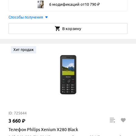
6 модификаций
от
10
790
₽
Способы получения
В корзину
Хит продаж
ID: 725644
3
660
₽
Телефон Philips Xenium X280 Black