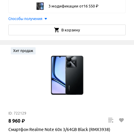
3 модификации
от
16
550
₽
Способы получения
В корзину
Хит продаж
ID: 722129
8
960
₽
Смартфон Realme Note 60x 3/64GB Black (RMX3938)