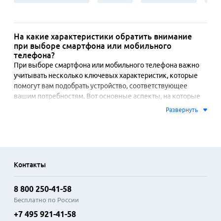
На какие характеристики обратить внимание
при выборе смартфона или мобильного
телефона?
При выборе смартфона или мобильного телефона важно 
учитывать несколько ключевых характеристик, которые 
помогут вам подобрать устройство, соответствующее 
вашим потребностям. Вот основные аспекты, на которые 
стоит обратить внимание:
Развернуть
Операционная система;
Размер и тип дисплея;
Процессор;
Объём оперативной памяти;
Контакты
Объём встроенной памяти;
Камера;
Ёмкость аккумулятора.
8 800 250-41-58
Бесплатно по России
Чаще всего смартфоны бывают на базе Android или iOS, но 
+7 495 921-41-58
есть также и другие операционные системы (Windows 