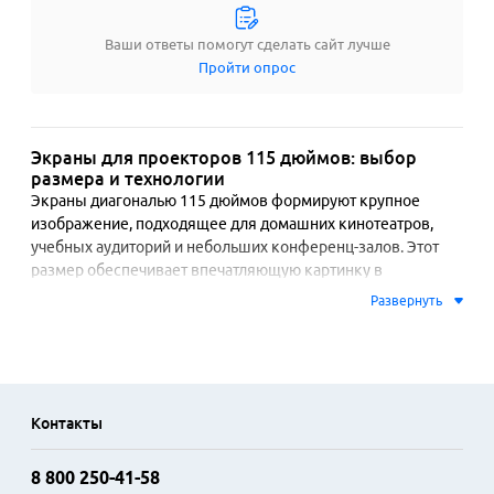
Ваши ответы помогут сделать сайт лучше
Пройти опрос
Экраны для проекторов 115 дюймов: выбор
размера и технологии
Экраны диагональю 115 дюймов формируют крупное 
изображение, подходящее для домашних кинотеатров, 
учебных аудиторий и небольших конференц-залов. Этот 
размер обеспечивает впечатляющую картинку в 
помещениях с ограниченной глубиной, где более крупные 
Развернуть
полотна могут не поместиться. Широкоформатные модели 
соотношения 16:9 соответствуют большинству фильмов и 
игрового контента, а варианты 4:3 востребованы в 
образовательных учреждениях.

Контакты
Основное различие экранов заключается в типе полотна и 
конструкции. Матовые белые поверхности обеспечивают 
8 800 250-41-58
равномерное рассеивание света и комфортный просмотр с 