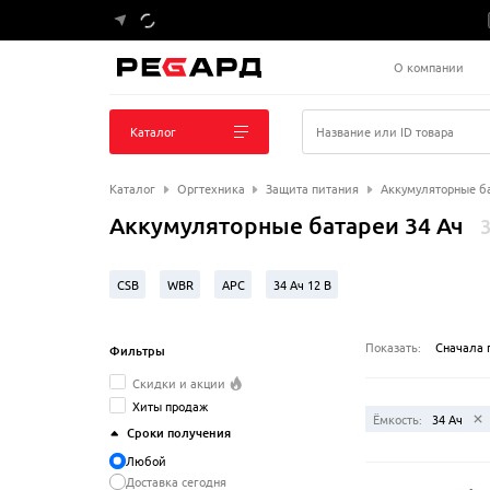
О компании
Каталог
Название или ID товара
Каталог
Оргтехника
Защита питания
Аккумуляторные б
Аккумуляторные батареи 34 Ач
3
CSB
WBR
APC
34 Ач 12 В
Показать:
Сначала 
Фильтры
Скидки и акции
Хиты продаж
Ёмкость:
34 Ач
Сроки получения
Любой
Доставка сегодня