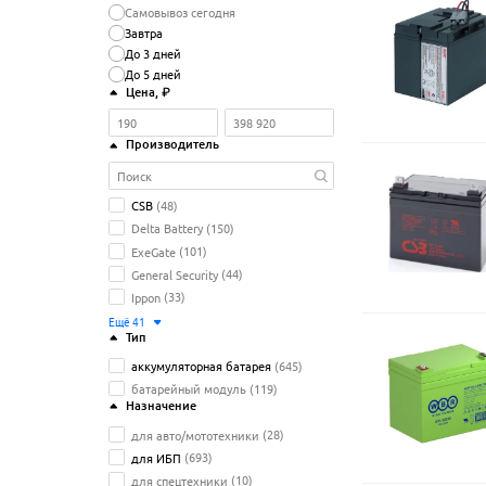
Самовывоз сегодня
Завтра
До 3 дней
До 5 дней
Цена
, ₽
Производитель
CSB
(48)
Delta Battery
(150)
ExeGate
(101)
General Security
(44)
Ippon
(33)
Ещё
41
Тип
аккумуляторная батарея
(645)
батарейный модуль
(119)
Назначение
для авто/мототехники
(28)
для ИБП
(693)
для спецтехники
(10)