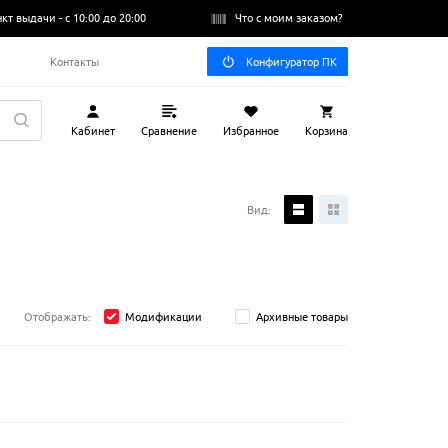
нкт выдачи -
с 10:00 до 20:00
Что с моим заказом?
Q
Контакты
Конфигуратор ПК
Кабинет
Сравнение
Избранное
Корзина
Вид:
Отображать:
Модификации
Архивные товары