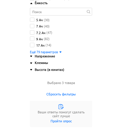
Ёмкость
5 Ач
(30)
7 Ач
(40)
7.2 Ач
(47)
9 Ач
(82)
17 Ач
(14)
Ещё
79
параметров
Напряжение
Клеммы
6 В
(69)
Высота (в юнитах)
12 В
(570)
72 В
(19)
1U
(1)
B1 (болт М5 с гайкой)
(13)
Выбрано 3 товара
120 В
(2)
2U
(62)
B3 (болт М5 с гайкой)
(2)
240 В
(16)
3U
(20)
F1/T1 (faston) 4.8мм
(139)
Сбросить фильтры
Ещё
9
параметров
4U
(3)
F2/T2 (faston) 6.3мм
(173)
под болт M6 (T7)
(123)
Ещё
13
параметров
Ваши ответы помогут сделать
сайт лучше
Пройти опрос