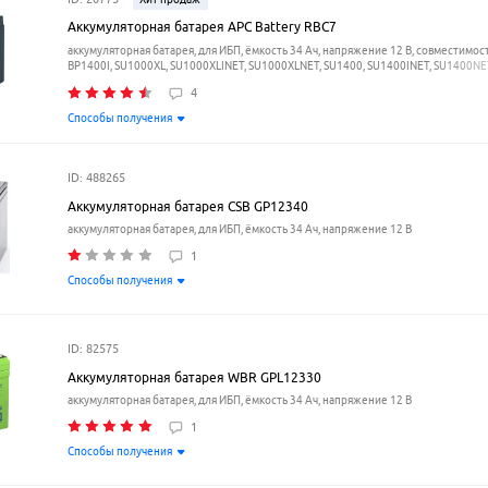
Аккумуляторная батарея APC Battery RBC7
аккумуляторная батарея, для ИБП, ёмкость 34 Ач, напряжение 12 В, совместимост
BP1400I, SU1000XL, SU1000XLINET, SU1000XLNET, SU1400, SU1400INET, SU1400NET
SU700XLNET, SU700XLINET, SU700XLNET, SUA1000XL, SUA1000XLI, SUA1500, SUA15
4
SUA1500US, SUA750XL, SUA750XLI, SUVS1400, SUVS1400I
Способы получения
ID: 488265
Аккумуляторная батарея CSB GP12340
аккумуляторная батарея, для ИБП, ёмкость 34 Ач, напряжение 12 В
1
Способы получения
ID: 82575
Аккумуляторная батарея WBR GPL12330
аккумуляторная батарея, для ИБП, ёмкость 34 Ач, напряжение 12 В
1
Способы получения