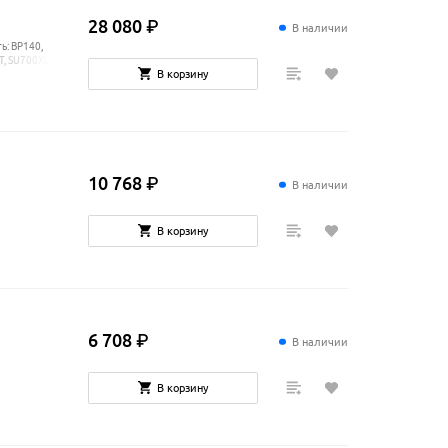
28
080
₽
В наличии
ь: BP140,
, SU700XL,
В корзину
00I,
10
768
₽
В наличии
В корзину
6
708
₽
В наличии
В корзину