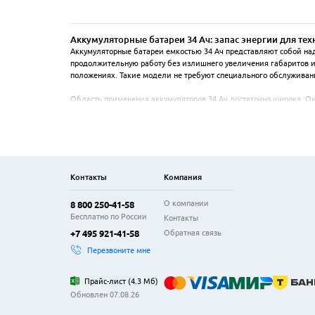
Аккумуляторные батареи 34 Ач: запас энергии для тех
Аккумуляторные батареи емкостью 34 Ач представляют собой на
продолжительную работу без излишнего увеличения габаритов и в
положениях. Такие модели не требуют специального обслуживания
Область применения аккумуляторов 34 Ач достаточно широка. Он
эти батареи совместимы с детскими электромобилями, рыболовн
подключение и замену в существующих системах.

Ключевыми особенностями являются длительный срок службы, дос
обеспечивает защиту от вибрации и утечки электролита. При вы
Контакты
Компания
О компании
8 800 250-41-58
Бесплатно по России
Контакты
Обратная связь
+7 495 921-41-58
Перезвоните мне
Прайс-лист
(
4.3 Мб
)
Обновлен 07.08.26