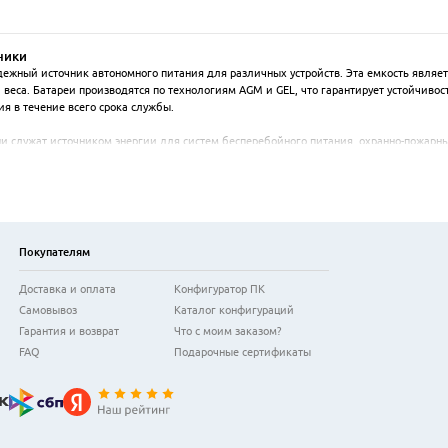
ники
дежный источник автономного питания для различных устройств. Эта емкость явля
еса. Батареи производятся по технологиям AGM и GEL, что гарантирует устойчивост
 в течение всего срока службы.

и служат источником энергии для систем бесперебойного питания, охранно-пожарн
ыми эхолотами, переносным освещением и другой портативной техникой. Многие мо
тигающий нескольких лет при корректной эксплуатации, и стабильное напряжение 
боре важно учитывать совместимость с зарядным устройством и требования конкретн
Покупателям
Доставка и оплата
Конфигуратор ПК
Самовывоз
Каталог конфигураций
Гарантия и возврат
Что с моим заказом?
FAQ
Подарочные сертификаты