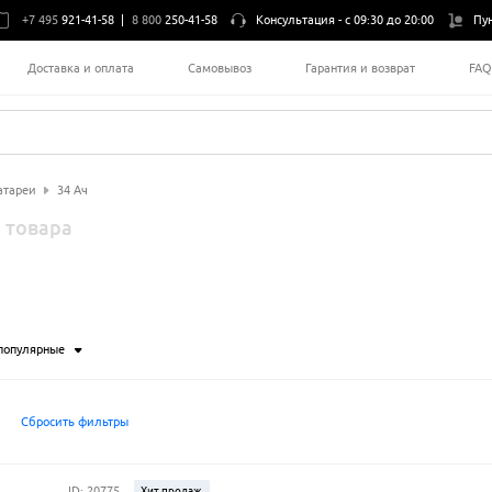
+7 495
921-41-58
|
8 800
250-41-58
Консультация -
с 09:30 до 20:00
Пу
Доставка и оплата
Самовывоз
Гарантия и возврат
FA
атареи
34 Ач
 товара
популярные
Сбросить фильтры
ID: 20775
Хит продаж