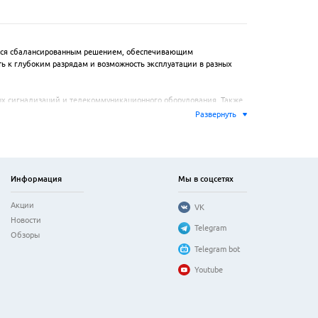
ется сбалансированным решением, обеспечивающим 
ь к глубоким разрядам и возможность эксплуатации в разных 
ых сигнализаций и телекоммуникационного оборудования. Также 
дели оснащены клеммами стандартного типа, что упрощает 
Развернуть
на протяжении всего цикла разряда. Конструкция корпуса 
ого прибора к пусковому току и номинальному напряжению.
Информация
Мы в соцсетях
Акции
VK
Новости
Telegram
Обзоры
Telegram bot
Youtube