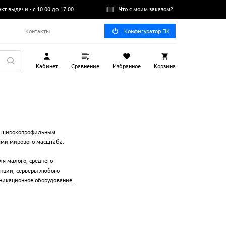
нкт выдачи -
с 10:00 до 17:00
Что с моим заказом?
Q
Контакты
Конфигуратор ПК
Кабинет
Сравнение
Избранное
Корзина
им широкопрофильным
ями мирового масштаба.
ля малого, среднего
анции, серверы любого
никационное оборудование.