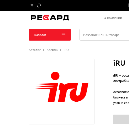
О компании
Каталог
Название или ID товара
Каталог
Бренды
iRU
iRU
iRU – рос
дистрибью
Ассортиме
бизнеса и
уровня сл