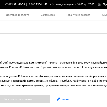
+7 495
921-41-58
|
8 800
250-41-58
Консультация -
с 10:00 до 17:00
Пу
Доставка и оплата
Самовывоз
Гарантия и возврат
FA
сийский производитель компьютерной техники, основанный в 2002 году, крупнейш
тором России. iRU входит в топ-3 российских производителей ПК наряду с компани
нт продукции iRU включает в себя товары для домашних пользователей, решения д
 крупных корпораций: компьютеры, моноблоки, ноутбуки, графические и рабочие ст
ожности, системы хранения данных, программно-аппаратные комплексы и телекомму
Товаров нет в наличии
iru.ru