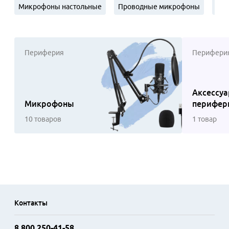
Микрофоны настольные
Проводные микрофоны
Ми
Периферия
Перифери
Аксессуа
Микрофоны
перифер
10 товаров
1 товар
Контакты
8 800 250-41-58