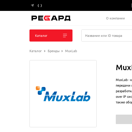
О компании
Каталог
Название или ID товара
Каталог
Бренды
MuxLab
Mux
MuxLab - 
передачи 
разработк
over IP с
также обо