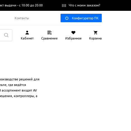
нкт выдачи -
с 10:00 до 20:00
Что с моим заказом?
Q
Контакты
Конфигуратор ПК
Кабинет
Сравнение
Избранное
Корзина
производстве решений для
але, где ведётся
В ассортимент входят AV
решения, контроллеры, а