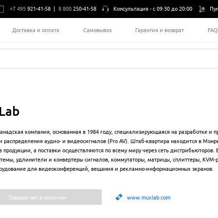
+7 495
921-41-58
|
8 800
250-41-58
Консультация -
с 09:30 до 20:00
Пу
Доставка и оплата
Самовывоз
Гарантия и возврат
FA
Lab
канадская компания, основанная в 1984 году, специализирующаяся на разработке и 
и распределения аудио- и видеосигналов (Pro AV). Штаб-квартира находится в Монре
а продукции, а поставки осуществляются по всему миру через сеть дистрибьюторов. 
истемы, удлинители и конвертеры сигналов, коммутаторы, матрицы, сплиттеры, KVM-
рудование для видеоконференций, вещания и рекламно-информационных экранов.
Товаров нет в наличии
www.muxlab.com