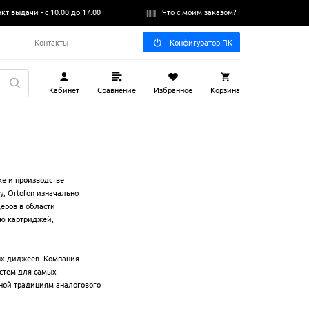
нкт выдачи -
с 10:00 до 17:00
Что с моим заказом?
Q
Контакты
Конфигуратор ПК
Кабинет
Сравнение
Избранное
Корзина
ке и производстве
, Ortofon изначально
еров в области
ию картриджей,
ых диджеев. Компания
стем для самых
рной традициям аналогового