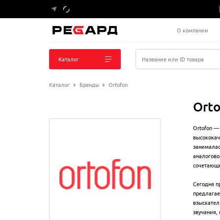
О компании
Каталог
Название или ID товара
Каталог
Бренды
Ortofon
Ort
Ortofon —
высококач
занималас
аналогово
сочетающе
Сегодня п
предлагае
взыскател
звучания,