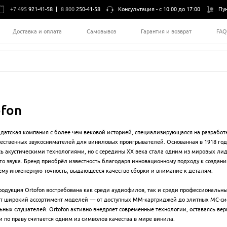
+7 495
921-41-58
|
8 800
250-41-58
Консультация -
с 10:00 до 17:00
Пу
Доставка и оплата
Самовывоз
Гарантия и возврат
FA
ofon
 датская компания с более чем вековой историей, специализирующаяся на разработ
ественных звукоснимателей для виниловых проигрывателей. Основанная в 1918 году
ь акустическими технологиями, но с середины XX века стала одним из мировых лид
го звука. Бренд приобрёл известность благодаря инновационному подходу к создан
му инженерную точность, выдающееся качество сборки и внимание к деталям.
родукция Ortofon востребована как среди аудиофилов, так и среди профессиональн
т широкий ассортимент моделей — от доступных MM-картриджей до элитных MC-си
ьных слушателей. Ortofon активно внедряет современные технологии, оставаясь ве
 и по праву считается одним из символов качества в мире винила.