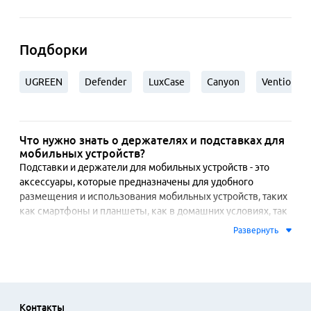
Подборки
UGREEN
Defender
LuxCase
Canyon
Vention
Что нужно знать о держателях и подставках для
мобильных устройств?
Подставки и держатели для мобильных устройств - это 
аксессуары, которые предназначены для удобного 
размещения и использования мобильных устройств, таких 
как смартфоны и планшеты, как в домашних условиях, так 
и в автомобиле, на рабочем месте или в других местах. Они 
Развернуть
обеспечивают устойчивую поддержку для устройства и 
позволяют использовать его без необходимости держать 
устройство в руках. Принцип действия подставок и 
держателей для мобильных устройств основан на создании 
устойчивой платформы для размещения устройства в 
Контакты