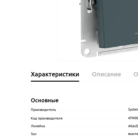
Характеристики
Описание
О
Основные
System
Производитель
........................................................
ATN00
Код производителя
...................................................
AtlasD
Линейка
................................................................
выкл
Тип
......................................................................