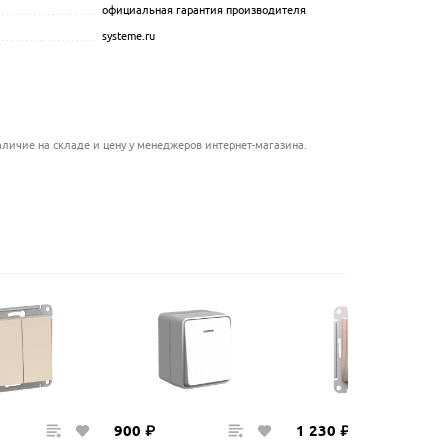
официальная гарантия производителя
.................................................................................................
................................................
systeme.ru
.................................................................................................
....................................................
............................................................
..................................................
личие на складе и цену у менеджеров интернет-магазина.
900
₽
1
230
₽