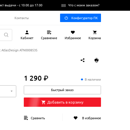
нкт выдачи -
с 10:00 до 17:00
Что с моим заказом?
Q
Контакты
Конфигуратор ПК
Кабинет
Сравнение
Избранное
Корзина
c AtlasDesign ATN000853S
1 290 ₽
1
290
₽
В наличии
Быстрый заказ
Добавить в корзину
Сравнить
В избранное
й