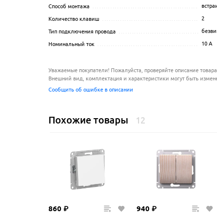
встра
Способ монтажа
.......................................................
2
Количество клавиш
...................................................
безви
Тип подключения провода
...........................................
10
A
Номинальный ток
.....................................................
Уважаемые покупатели! Пожалуйста, проверяйте описание товара
Внешний вид, комплектация и характеристики могут быть измен
Сообщить об ошибке в описании
Похожие товары
12
860
₽
940
₽