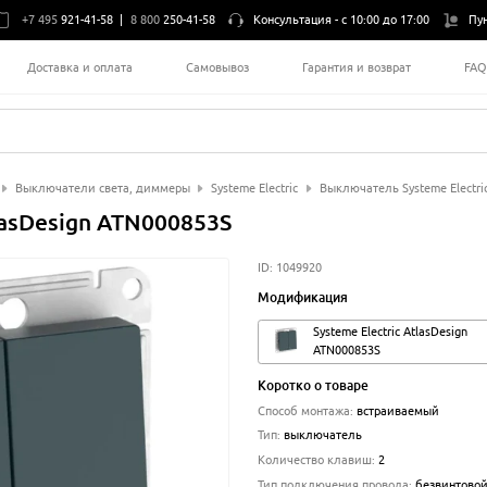
+7 495
921-41-58
|
8 800
250-41-58
Консультация -
с 10:00 до 17:00
Пу
Доставка и оплата
Самовывоз
Гарантия и возврат
FA
Выключатели света, диммеры
Systeme Electric
Выключатель Systeme Electri
lasDesign ATN000853S
ID:
1049920
Модификация
Systeme Electric AtlasDesign
ATN000853S
Коротко о товаре
Способ монтажа
:
встраиваемый
Тип
:
выключатель
Количество клавиш
:
2
Тип подключения провода
:
безвинтово