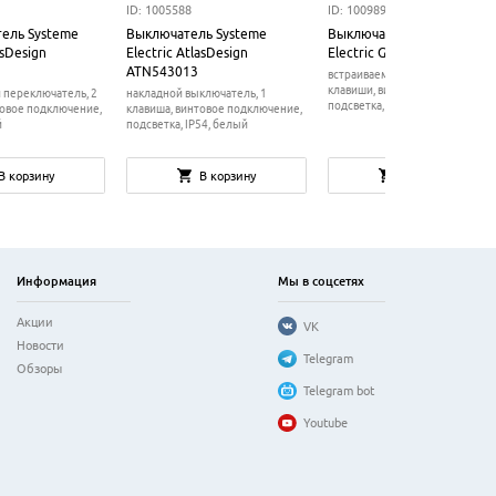
ID: 1005588
ID: 1009897
ель Systeme
Выключатель Systeme
Выключатель Systeme
asDesign
Electric AtlasDesign
Electric Glossa GSL001553
ATN543013
встраиваемый выключатель, 2
клавиши, винтовое подключени
 переключатель, 2
накладной выключатель, 1
подсветка, IP20, коричневый
товое подключение,
клавиша, винтовое подключение,
й
подсветка, IP54, белый
В корзину
В корзину
В корзину
Информация
Мы в соцсетях
Акции
VK
Новости
Telegram
Обзоры
Telegram bot
Youtube