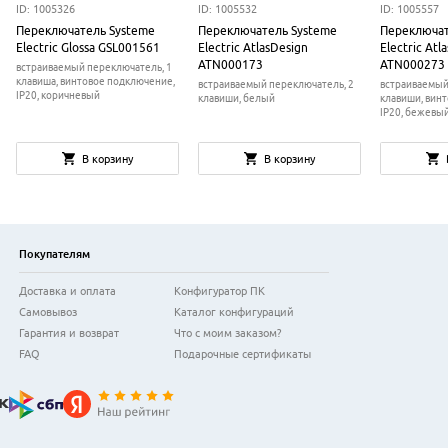
ID: 1005326
ID: 1005532
ID: 1005557
Переключатель Systeme
Переключатель Systeme
Переключат
Electric Glossa GSL001561
Electric AtlasDesign
Electric Atl
ATN000173
ATN000273
встраиваемый переключатель, 1
клавиша, винтовое подключение,
встраиваемый переключатель, 2
встраиваемый
IP20, коричневый
клавиши, белый
клавиши, вин
IP20, бежевы
В корзину
В корзину
Покупателям
Доставка и оплата
Конфигуратор ПК
Самовывоз
Каталог конфигураций
Гарантия и возврат
Что с моим заказом?
FAQ
Подарочные сертификаты