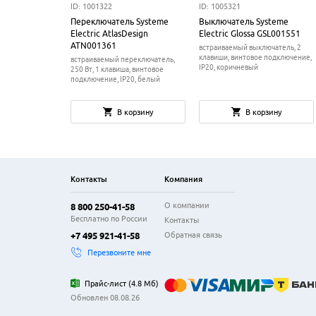
ID: 1001322
ID: 1005321
Переключатель Systeme
Выключатель Systeme
Electric AtlasDesign
Electric Glossa GSL001551
ATN001361
встраиваемый выключатель, 2
клавиши, винтовое подключение,
встраиваемый переключатель,
IP20, коричневый
250 Вт, 1 клавиша, винтовое
подключение, IP20, белый
В корзину
В корзину
Контакты
Компания
О компании
8 800 250-41-58
Бесплатно по России
Контакты
Обратная связь
+7 495 921-41-58
Перезвоните мне
Прайс-лист
(
4.8 Мб
)
Обновлен 08.08.26