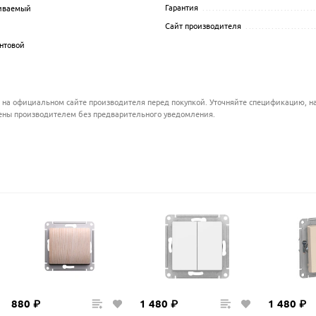
Гарантия
..................................
иваемый
.................................................................................................
Сайт производителя
.....................
.................................................................................................
нтовой
.................................................................................................
.................................................................................................
 на официальном сайте производителя перед покупкой. Уточняйте спецификацию, на
ены производителем без предварительного уведомления.
880
₽
1
480
₽
1
480
₽