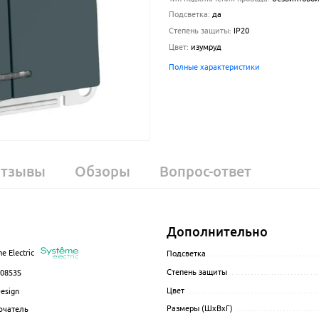
Подсветка
:
да
Степень защиты
:
IP20
Цвет
:
изумруд
Полные характеристики
тзывы
Обзоры
Вопрос-ответ
Дополнительно
e Electric
.................................................................................................
Подсветка
.................................
Степень защиты
..........................
0853S
.................................................................................................
Цвет
.......................................
esign
................................................................................................
Размеры (ШхВхГ)
........................
ючатель
................................................................................................