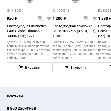
ID: 1180531
ID: 1004748
ID: 1037
950
₽
1
200
₽
1
530
Светодиодная лампочка
Светодиодная лампочка
Светод
Gauss Globe Dimmable
Gauss 1055215 (4.5 Вт, E27)
Gauss 1
3000K (7 Вт, E27)
10 шт.
E27) 10 
цоколь E27, мощность 7 Вт,
цоколь E27, мощность 4.5 Вт,
цоколь E
тёплый белый цвет, цветовая
тёплый белый цвет, цветовая
холодный
температура 3000 K, световой
температура 2700 K, световой
цветовая
поток 560 Лм, до 35000 ч
поток 380 Лм, 220 В, до 25000 ч
световой
работы, 1 шт.
работы, 10 шт.
до 35000
В корзину
В корзину
Контакты
8 800 250-41-58