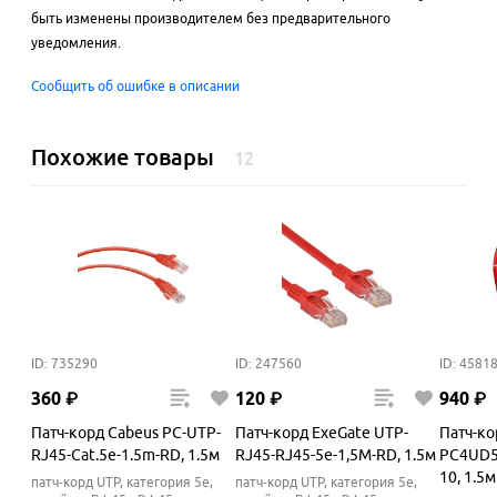
быть изменены производителем без предварительного
уведомления.
Сообщить об ошибке в описании
Похожие товары
12
ID: 735290
ID: 247560
ID: 4581
360
₽
120
₽
940
₽
Патч-корд Cabeus PC-UTP-
Патч-корд ExeGate UTP-
Патч-ко
RJ45-Cat.5e-1.5m-RD, 1.5м
RJ45-RJ45-5e-1,5M-RD, 1.5м
PC4UD5
10, 1.5м
патч-корд UTP, категория 5e,
патч-корд UTP, категория 5e,