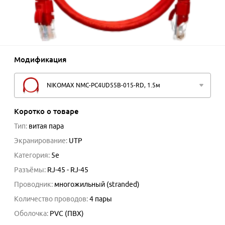
Модификация
NIKOMAX NMC-PC4UD55B-015-RD, 1.5м
Коротко о товаре
Тип
:
витая пара
Экранирование
:
UTP
Категория
:
5e
Разъёмы
:
RJ-45 - RJ-45
Проводник
:
многожильный (stranded)
Количество проводов
:
4 пары
Оболочка
:
PVC (ПВХ)