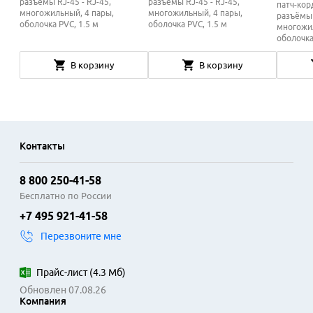
разъёмы RJ-45 - RJ-45,
разъёмы RJ-45 - RJ-45,
патч-кор
многожильный, 4 пары,
многожильный, 4 пары,
разъёмы 
оболочка PVC, 1.5 м
оболочка PVC, 1.5 м
многожил
оболочка
В корзину
В корзину
Контакты
8 800 250-41-58
Бесплатно по России
+7 495 921-41-58
Перезвоните мне
Прайс-лист
(
4.3 Мб
)
Обновлен 07.08.26
Компания