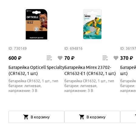
ID: 730149
ID: 694816
ID: 3619
600
₽
70
₽
370
₽
Батарейка Opticell Specialty
Батарейка Mirex 23702-
Батарей
(CR1632, 1 шт.)
CR1632-E1 (CR1632, 1 шт.)
шт.)
батарейка CR1632, 1 шт., тип
батарейка CR1632, 1 шт., тип
батарейк
батареи: литиевая,
батареи: литиевая,
батареи:
напряжение: 3 В
напряжение: 3 В
напряжен
В корзину
В корзину