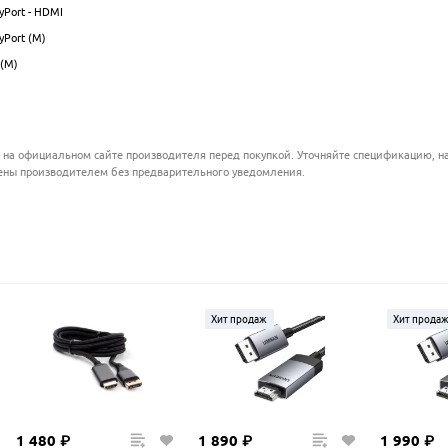
yPort - HDMI
.................................................................................................
yPort (M)
.................................................................................................
(M)
.................................................................................................
 на официальном сайте производителя перед покупкой. Уточняйте спецификацию, на
ены производителем без предварительного уведомления.
Хит продаж
Хит прода
1
480
₽
1
890
₽
1
990
₽