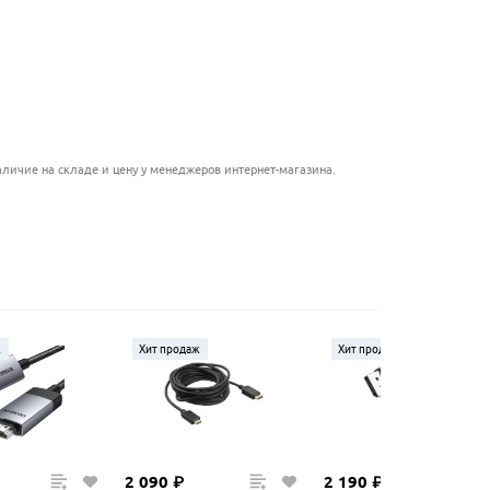
............................................
........................................
........................................
личие на складе и цену у менеджеров интернет-магазина.
ж
Хит продаж
Хит продаж
2
090
₽
2
190
₽