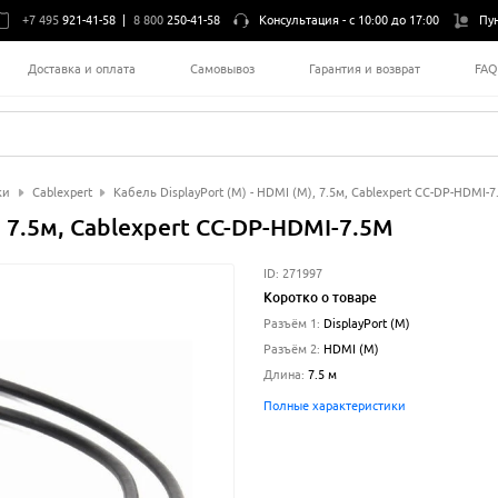
+7 495
921-41-58
|
8 800
250-41-58
Консультация -
с 10:00 до 17:00
Пу
Доставка и оплата
Самовывоз
Гарантия и возврат
FA
ки
Cablexpert
Кабель DisplayPort (M) - HDMI (M), 7.5м, Cablexpert CC-DP-HDMI-
, 7.5м, Cablexpert CC-DP-HDMI-7.5M
ID:
271997
Коротко о товаре
Разъём 1
:
DisplayPort (M)
Разъём 2
:
HDMI (M)
Длина
:
7.5
м
Полные характеристики