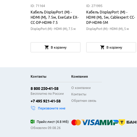
ID: 71164
ID: 271995
Кабель DisplayPort (M) -
Кабель DisplayPort (M) -
HDMI (M), 7.5м, ExeGate EX-
HDMI (M), 5м, Cablexpert CC-
CC-DP-HDMI-7.5
DP-HDMI-5M
DisplayPort (M) - HDMI (M), 7.5 м
DisplayPort (M) - HDMI (M), 5 м
В корзину
В корзину
Контакты
Компания
О компании
8 800 250-41-58
Бесплатно по России
Контакты
Обратная связь
+7 495 921-41-58
Перезвоните мне
Прайс-лист
(
4.8 Мб
)
Обновлен 09.08.26