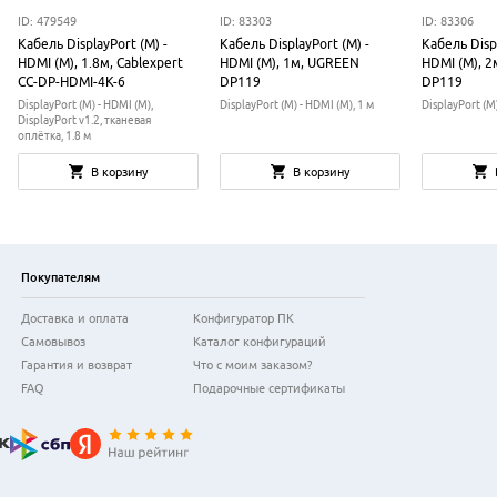
ID: 479549
ID: 83303
ID: 83306
Кабель DisplayPort (M) -
Кабель DisplayPort (M) -
Кабель Displ
HDMI (M), 1.8м, Cablexpert
HDMI (M), 1м, UGREEN
HDMI (M), 
CC-DP-HDMI-4K-6
DP119
DP119
DisplayPort (M) - HDMI (M),
DisplayPort (M) - HDMI (M), 1 м
DisplayPort (M)
DisplayPort v1.2, тканевая
оплётка, 1.8 м
В корзину
В корзину
Покупателям
Доставка и оплата
Конфигуратор ПК
Самовывоз
Каталог конфигураций
Гарантия и возврат
Что с моим заказом?
FAQ
Подарочные сертификаты