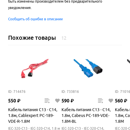
быть изменены производителем без предварительного
уведомления.
Сообщить об ошибке в описании
Похожие товары
12
ID: 714476
ID: 733816
ID: 7101
550
₽
590
₽
560
₽
Кабель питания C13 - C14,
Кабель питания C13 - C14,
Кабель 
1.8м, Cablexpert PC-189-
1.8м, Cabeus PC-189-VDE-
1.8м, C
VDE-R-1.8M
1.8M-BL
1.8M
IEC-320-C13 - IEC-320-C14, 1.8 м
IEC-320-C13 - IEC-320-C14,
IEC-320-C