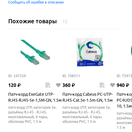
Сообщить об ошибке в описании
Похожие товары
12
ID: 247559
ID: 708511
ID: 7597
120
₽
360
₽
940
₽
Патч-корд ExeGate UTP-
Патч-корд Cabeus PC-UTP-
Патч-ко
RJ45-RJ45-5e-1,5M-GN, 1.5м
RJ45-Cat.5e-1.5m-GN, 1.5м
PC4UD5
10, 1.5м
патч-корд UTP, категория 5e,
патч-корд UTP, категория 5e,
разъёмы RJ-45 - RJ-45,
разъёмы RJ-45 - RJ-45,
патч-кор
многожильный, 4 пары,
многожильный, 4 пары,
разъёмы 
оболочка PVC, 1.5 м
оболочка PVC, 1.5 м
многожил
1.5 м