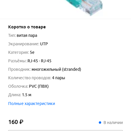
Коротко о товаре
Тип
:
витая пара
Экранирование
:
UTP
Категория
:
5e
Разъёмы
:
RJ-45 - RJ-45
Проводник
:
многожильный (stranded)
Количество проводов
:
4 пары
Оболочка
:
PVC (ПВХ)
Длина
:
1.5
м
Полные характеристики
160 ₽
160
₽
В наличии