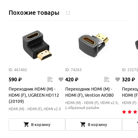
Похожие товары
12
ID: 461402
ID: 74263
ID: 2327
590
₽
420
₽
320
₽
Переходник HDMI (M) -
Переходник HDMI (M) -
Переход
HDMI (F), UGREEN HD112
HDMI (F), Vention AIOB0
HDMI (
(20109)
HDMI (M) - HDMI (F), HDMI v2.0,
HDMI (F) 
L-образный разъём
HDMI (M) - HDMI (F), HDMI v2.0
В корзину
В корзину