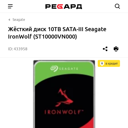
Seagate
Жёсткий диск 10TB SATA-III Seagate
IronWolf (ST10000VN000)
ID:
433958