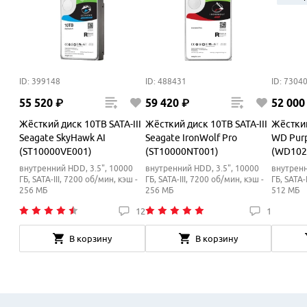
ID: 399148
ID: 488431
ID: 7304
55
520
₽
59
420
₽
52
000
Жёсткий диск 10TB SATA-III
Жёсткий диск 10TB SATA-III
Жёсткий
Seagate SkyHawk AI
Seagate IronWolf Pro
WD Purp
(ST10000VE001)
(ST10000NT001)
(WD102
внутренний HDD, 3.5", 10000
внутренний HDD, 3.5", 10000
внутренн
ГБ, SATA-III, 7200 об/мин, кэш -
ГБ, SATA-III, 7200 об/мин, кэш -
ГБ, SATA-
256 МБ
256 МБ
512 МБ
12
1
В корзину
В корзину