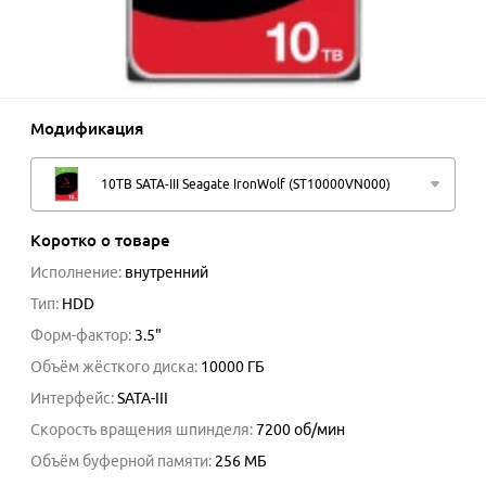
Модификация
10TB SATA-III Seagate IronWolf (ST10000VN000)
Коротко о товаре
Исполнение
:
внутренний
Тип
:
HDD
Форм-фактор
:
3.5"
Объём жёсткого диска
:
10000
ГБ
Интерфейс
:
SATA-III
Скорость вращения шпинделя
:
7200 об/мин
Объём буферной памяти
:
256
МБ