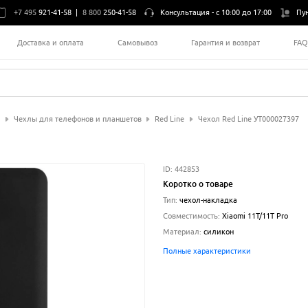
+7 495
921-41-58
|
8 800
250-41-58
Консультация -
с 10:00 до 17:00
Пу
Доставка и оплата
Самовывоз
Гарантия и возврат
FA
Чехлы для телефонов и планшетов
Red Line
Чехол Red Line УТ000027397
ID:
442853
Коротко о товаре
Тип
:
чехол-накладка
Совместимость
:
Xiaomi 11T/11T Pro
Материал
:
силикон
Полные характеристики