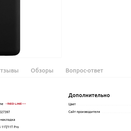
тзывы
Обзоры
Вопрос-ответ
Дополнительно
ne
.................................................................................................
Цвет
.......................................
Сайт производителя
.....................
027397
.................................................................................................
-накладка
................................................................................................
 11T/11T Pro
.................................................................................................