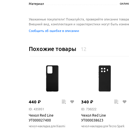
силик
Материал
..............................................................
Уважаемые покупатели! Пожалуйста, проверяйте описание товара
Внешний вид, комплектация и характеристики могут быть измен
Сообщить об ошибке в описании
Похожие товары
12
440
₽
340
₽
ID: 435951
ID: 730222
Чехол Red Line
Чехол Red Line
УТ000027400
УТ000038623
чехол-накладка для Xiaomi
чехол-накладка для Tecno Spark