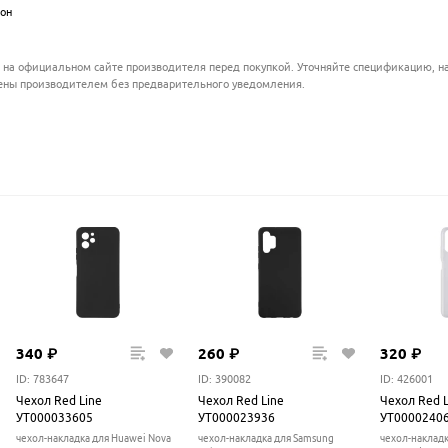
он
.................................................................................................
 на официальном сайте производителя перед покупкой. Уточняйте спецификацию, на
ены производителем без предварительного уведомления.
340
₽
260
₽
320
₽
ID: 783647
ID: 390082
ID: 426001
Чехол Red Line
Чехол Red Line
Чехол Red L
УТ000033605
УТ000023936
УТ0000240
чехол-накладка для Huawei Nova
чехол-накладка для Samsung
чехол-накладк