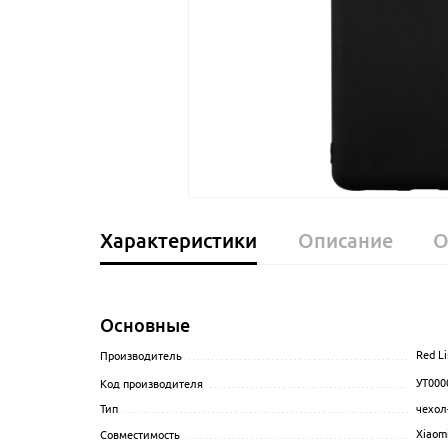
Характеристики
Описание
О
Основные
Red Li
Производитель
........................................................
УТ000
Код производителя
...................................................
чехол
Тип
......................................................................
Xiaomi
Совместимость
........................................................