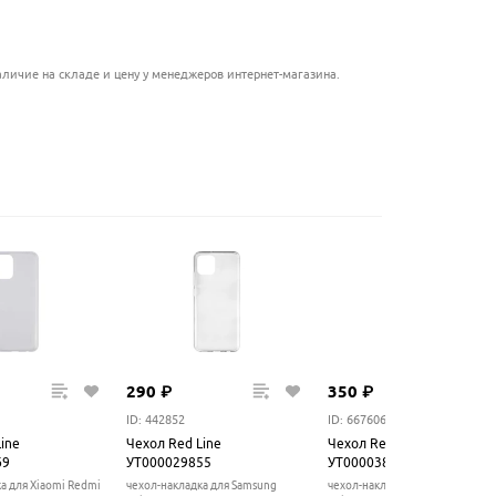
.........................................
личие на складе и цену у менеджеров интернет-магазина.
290
₽
350
₽
ID: 442852
ID: 667606
ine
Чехол Red Line
Чехол Red Line
69
УТ000029855
УТ000038112
а для Xiaomi Redmi
чехол-накладка для Samsung
чехол-накладка для Samsung