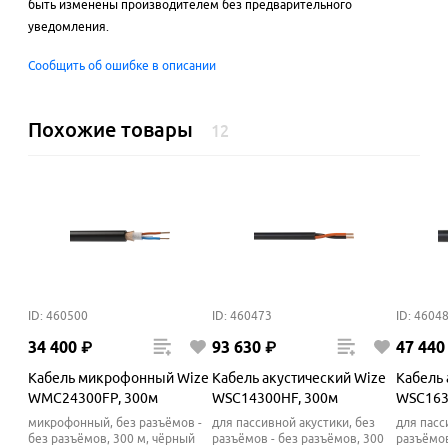
быть изменены производителем без предварительного
уведомления.
Сообщить об ошибке в описании
Похожие товары
12
ID: 460500
ID: 460473
ID: 4604
34
400
₽
93
630
₽
47
440
Кабель микрофонный Wize
Кабель акустический Wize
Кабель 
WMC24300FP, 300м
WSC14300HF, 300м
WSC163
микрофонный, без разъёмов -
для пассивной акустики, без
для пасс
без разъёмов, 300 м, чёрный
разъёмов - без разъёмов, 300
разъёмов