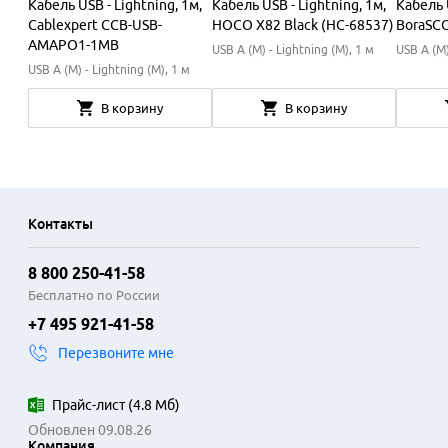
Кабель USB - Lightning, 1м,
Кабель USB - Lightning, 1м,
Кабель U
Cablexpert CCB-USB-
HOCO X82 Black (HC-68537)
BoraSCO
AMAPO1-1MB
USB A (M) - Lightning (M), 1 м
USB A (M)
USB A (M) - Lightning (M), 1 м
В корзину
В корзину
Контакты
8 800 250-41-58
Бесплатно по России
+7 495 921-41-58
Перезвоните мне
Прайс-лист
(
4.8 Мб
)
Обновлен 09.08.26
Компания