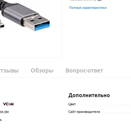
Полные характеристики
тзывы
Обзоры
Вопрос-ответ
Дополнительно
M
.................................................................................................
Цвет
.......................................
Сайт производителя
.....................
1M-3M
.................................................................................................
ь
................................................................................................
.................................................................................................