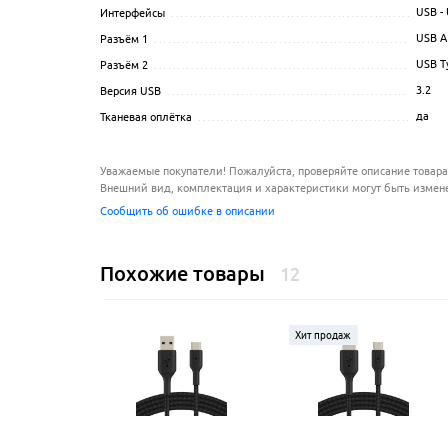
USB -
Интерфейсы
...........................................................
USB A
Разъём 1
...............................................................
USB T
Разъём 2
...............................................................
3.2
Версия USB
............................................................
да
Тканевая оплётка
......................................................
Уважаемые покупатели! Пожалуйста, проверяйте описание товара
Внешний вид, комплектация и характеристики могут быть измен
Сообщить об ошибке в описании
Похожие товары
12
Хит продаж