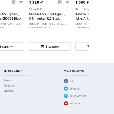
1
220
₽
1
360
₽
ID: 678634
ID: 678635
- USB Type-C,
Кабель USB - USB Type-C,
Кабель USB - USB Type-C,
s CB3038 Black
0.9м, Anker 322 Black
1.8м, Anker 322 Black
 Type-C (M), 1.2 м,
USB A (M) - USB Type-C (M), 0.9 м,
USB A (M) - USB Type-C (M), 1.8 м,
тка
тканевая оплётка
тканевая оплётка
В корзину
В корзину
В корзину
Информация
Мы в соцсетях
Акции
VK
Новости
Telegram
Обзоры
Telegram bot
Youtube