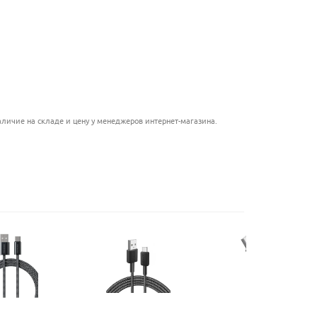
............................................
........................................
........................................
...........................................
..................................................
личие на складе и цену у менеджеров интернет-магазина.