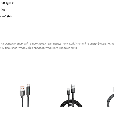
 USB Type-C
.................................................................................................
 (M)
.................................................................................................
ype-C (M)
.................................................................................................
.................................................................................................
................................................................................................
 на официальном сайте производителя перед покупкой. Уточняйте спецификацию, на
ены производителем без предварительного уведомления.