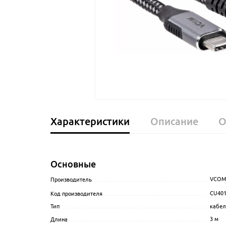
Характеристики
Описание
О
Основные
VCO
Производитель
........................................................
CU40
Код производителя
...................................................
кабел
Тип
......................................................................
3
м
Длина
..................................................................