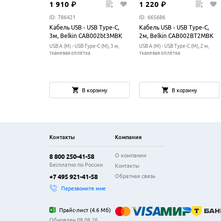
1
910
₽
1
220
₽
ID: 786421
ID: 665686
Кабель USB - USB Type-C,
Кабель USB - USB Type-C,
3м, Belkin CAB002bt3MBK
2м, Belkin CAB002BT2MBK
USB A (M) - USB Type-C (M), 3 м,
USB A (M) - USB Type-C (M), 2 м,
тканевая оплётка
тканевая оплётка
В корзину
В корзину
Контакты
Компания
О компании
8 800 250-41-58
Бесплатно по России
Контакты
Обратная связь
+7 495 921-41-58
Перезвоните мне
Прайс-лист
(
4.6 Мб
)
Обновлен 08.08.26