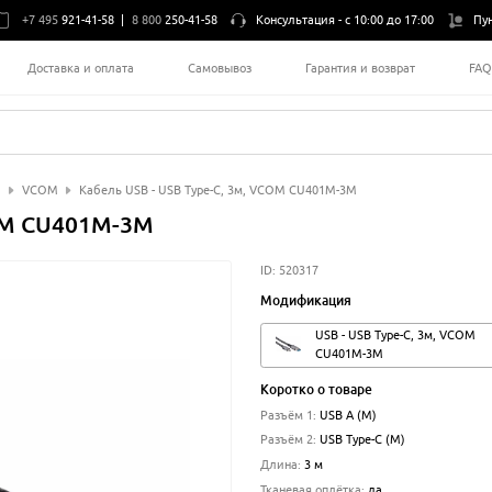
+7 495
921-41-58
|
8 800
250-41-58
Консультация -
с 10:00 до 17:00
Пу
Доставка и оплата
Самовывоз
Гарантия и возврат
FA
VCOM
Кабель USB - USB Type-C, 3м, VCOM CU401M-3M
COM CU401M-3M
ID:
520317
Модификация
USB - USB Type-C, 3м, VCOM
CU401M-3M
Коротко о товаре
Разъём 1
:
USB A (M)
Разъём 2
:
USB Type-C (M)
Длина
:
3
м
Тканевая оплётка
:
да