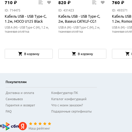
710
₽
820
₽
760
₽
ID: 714475
ID: 431423
ID: 493571
Кабель USB - USB Type-C,
Кабель USB - USB Type-C,
Кабель USB 
1.2м, HOCO U125 Black
2м, Baseus CATKLF-CG1
1.2м, Romos
USB A (M) - USB Type-C (M), 1.2 м,
USB A (M) - USB Type-C (M), 2 м,
USB A (M) - USB
тканевая оплётка
тканевая оплётка
тканевая оплё
В корзину
В корзину
Покупателям
Доставка и оплата
Конфигуратор ПК
Самовывоз
Каталог конфигураций
Гарантия и возврат
Что с моим заказом?
FAQ
Подарочные сертификаты