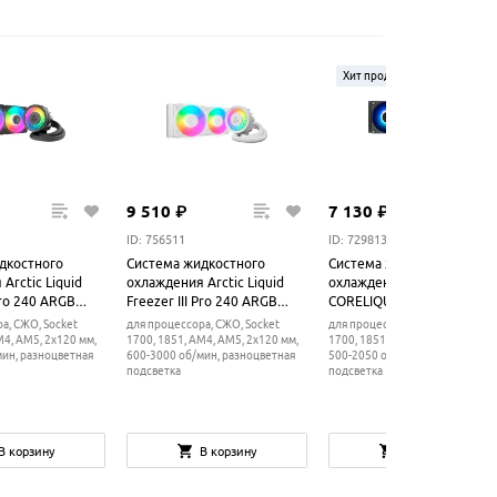
Хит продаж
9
510
₽
7
130
₽
ID: 756511
ID: 729813
дкостного
Система жидкостного
Система жидкостного
Arctic Liquid
охлаждения Arctic Liquid
охлаждения MSI MAG
Pro 240 ARGB
Freezer III Pro 240 ARGB
CORELIQUID A15 240
White
а, СЖО, Socket
для процессора, СЖО, Socket
для процессора, СЖО, Socket
M4, AM5, 2x120 мм,
1700, 1851, AM4, AM5, 2x120 мм,
1700, 1851, AM4, AM5, 2x120 мм
мин, разноцветная
600-3000 об/мин, разноцветная
500-2050 об/мин, разноцветная
подсветка
подсветка
В корзину
В корзину
В корзину