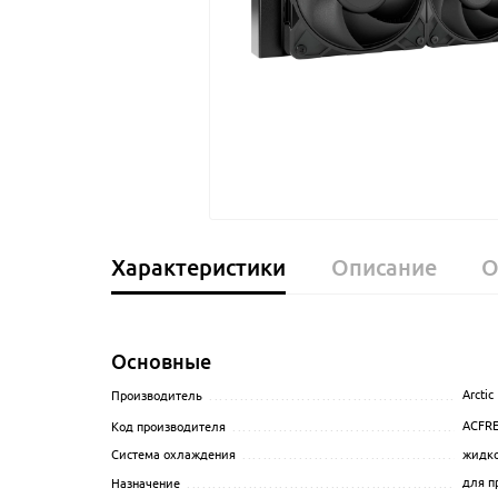
Характеристики
Описание
О
Основные
Arctic
Производитель
........................................................
ACFRE
Код производителя
...................................................
жидко
Система охлаждения
.................................................
для п
Назначение
............................................................