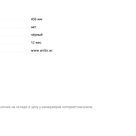
....................................
...........................................................
450
мм
.................................................................................................
.......................................................
нет
................................................................................................
...................................................................
чёрный
.................................................................................................
..................................................
12 мес.
.................................................................................................
................................................
www.arctic.ac
.................................................................................................
....................................................
..................................................
......................................................
................................................................
личие на складе и цену у менеджеров интернет-магазина.