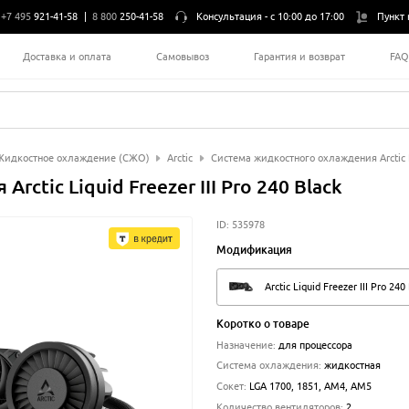
+7 495
921-41-58
|
8 800
250-41-58
Консультация -
с 10:00 до 17:00
Пункт 
Доставка и оплата
Самовывоз
Гарантия и возврат
FA
Жидкостное охлаждение (СЖО)
Arctic
Система жидкостного охлаждения Arctic Liq
ctic Liquid Freezer III Pro 240 Black
ID:
535978
Модификация
Arctic Liquid Freezer III Pro 240
Коротко о товаре
Назначение
:
для процессора
Система охлаждения
:
жидкостная
Сокет
:
LGA 1700, 1851, AM4, AM5
Количество вентиляторов
:
2