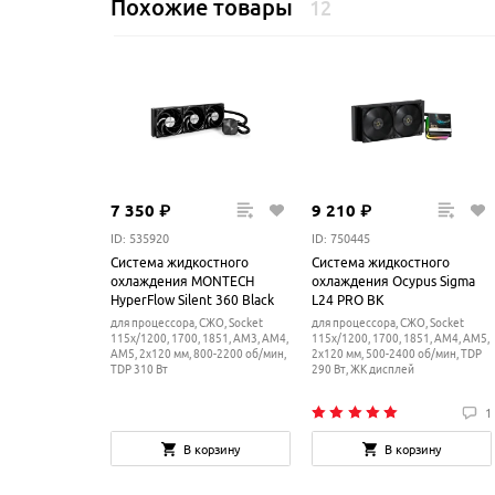
Похожие товары
12
7
350
₽
9
210
₽
ID: 535920
ID: 750445
Система жидкостного
Система жидкостного
охлаждения MONTECH
охлаждения Ocypus Sigma
HyperFlow Silent 360 Black
L24 PRO BK
для процессора, СЖО, Socket
для процессора, СЖО, Socket
115x/1200, 1700, 1851, AM3, AM4,
115x/1200, 1700, 1851, AM4, AM5,
AM5, 2x120 мм, 800-2200 об/мин,
2x120 мм, 500-2400 об/мин, TDP
TDP 310 Вт
290 Вт, ЖК дисплей
1
В корзину
В корзину