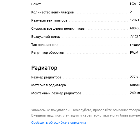
LGA 1
Сокет
...................................................................
2
Количество вентиляторов
............................................
120x1
Размеры вентилятора
.................................................
600-3
Скорость вращения вентилятора
....................................
77
CF
Воздушный поток
......................................................
гидро
Тип подшипника
.......................................................
PWM
Регулятор оборотов
...................................................
Радиатор
277 x 
Размер радиатора
.....................................................
алюм
Материал радиатора
.................................................
240 м
Монтажный размер радиатора
.......................................
Уважаемые покупатели! Пожалуйста, проверяйте описание товара
Внешний вид, комплектация и характеристики могут быть измен
Сообщить об ошибке в описании