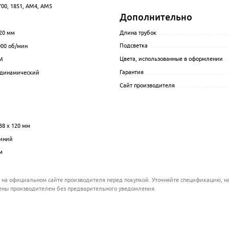
700, 1851, AM4, AM5
.................................................................................................
Дополнительно
.................................................................................................
Длина трубок
.............................
20 мм
................................................................................................
Подсветка
.................................
000
об/мин
.................................................................................................
Цвета, использованные в оформлении
.
M
................................................................................................
Гарантия
..................................
динамический
.................................................................................................
Сайт производителя
.....................
.................................................................................................
38 x 120 мм
.................................................................................................
иний
.................................................................................................
м
.................................................................................................
 на официальном сайте производителя перед покупкой. Уточняйте спецификацию, на
ены производителем без предварительного уведомления.