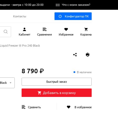
выдачи -
завтра с 10:00 до 20:00
Что с моим заказом?
Q
Контакты
Конфигуратор ПК
Кабинет
Сравнение
Избранное
Корзина
uid Freezer III Pro 240 Black
8 790 ₽
8
790
₽
В наличии
Быстрый заказ
 Black
Добавить в корзину
Сравнить
В избранное