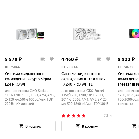
9
970
₽
4
460
₽
8
920
₽
ID: 750446
ID: 722866
ID: 746918
Система жидкостного
Система жидкостного
Система жи
охлаждения Ocypus Sigma
охлаждения ID-COOLING
охлаждения 
L24 PRO WH
FX240 PRO WHITE
Freezer III 
Black
для процессора, СЖО, Socket
для процессора, СЖО, Socket
для процессор
115x/1200, 1700, 1851, AM4, AM5,
115x/1200, 1700, 1851, 2011,
1700, 1851, A
2x120 мм, 500-2400 об/мин, TDP
2011-3, 2066, AM4, AM5, 2x120
600-3000 об/
290 Вт, ЖК дисплей
мм, 500-1800 об/мин, TDP 300 Вт
подсветка
1
В корзину
В корзину