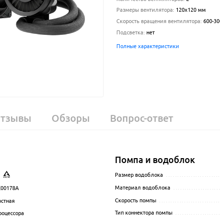
Размеры вентилятора
:
120x120 мм
Скорость вращения вентилятора
:
600-30
Подсветка
:
нет
Полные характеристики
тзывы
Обзоры
Вопрос-ответ
Помпа и водоблок
.................................................................................................
Размер водоблока
.......................
Материал водоблока
....................
00178A
.................................................................................................
Скорость помпы
..........................
стная
.................................................................................................
Тип коннектора помпы
...................
роцессора
.................................................................................................