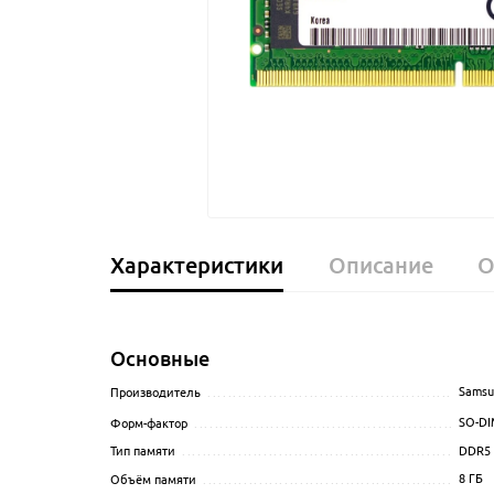
Характеристики
Описание
О
Основные
Samsu
Производитель
........................................................
SO-D
Форм-фактор
..........................................................
DDR5
Тип памяти
.............................................................
8 ГБ
Объём памяти
.........................................................