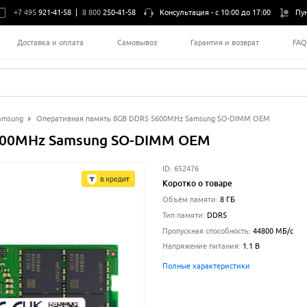
+7 495
921-41-58
|
8 800
250-41-58
Консультация -
с 10:00 до 17:00
Пу
Доставка и оплата
Самовывоз
Гарантия и возврат
FA
amsung
Оперативная память 8GB DDR5 5600MHz Samsung SO-DIMM OEM
600MHz Samsung SO-DIMM OEM
ID:
652476
Коротко о товаре
Объём памяти
:
8 ГБ
Тип памяти
:
DDR5
Пропускная способность
:
44800
МБ/с
Напряжение питания
:
1.1
В
Полные характеристики