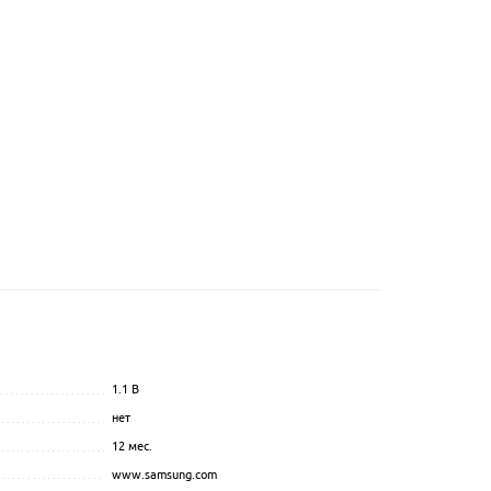
1.1
В
...............................................
.................................................................................................
нет
.................................................................................................
.............................................
12 мес.
.................................................................................................
..........................................
www.samsung.com
.................................................................................................
...............................................