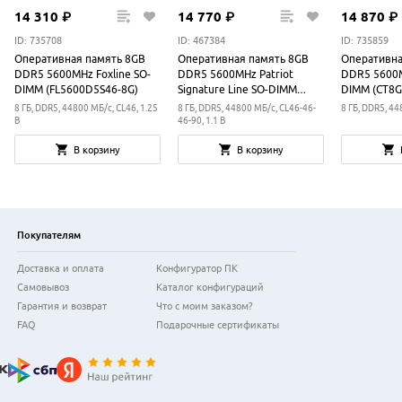
14
310
₽
14
770
₽
14
870
₽
ID: 735708
ID: 467384
ID: 735859
Оперативная память 8GB
Оперативная память 8GB
Оперативна
DDR5 5600MHz Foxline SO-
DDR5 5600MHz Patriot
DDR5 5600M
DIMM (FL5600D5S46-8G)
Signature Line SO-DIMM
DIMM (CT8G
(PSD58G560041S)
8 ГБ, DDR5, 44800 МБ/с, CL46, 1.25
8 ГБ, DDR5, 44800 МБ/с, CL46-46-
8 ГБ, DDR5, 44
В
46-90, 1.1 В
В корзину
В корзину
Покупателям
Доставка и оплата
Конфигуратор ПК
Самовывоз
Каталог конфигураций
Гарантия и возврат
Что с моим заказом?
FAQ
Подарочные сертификаты