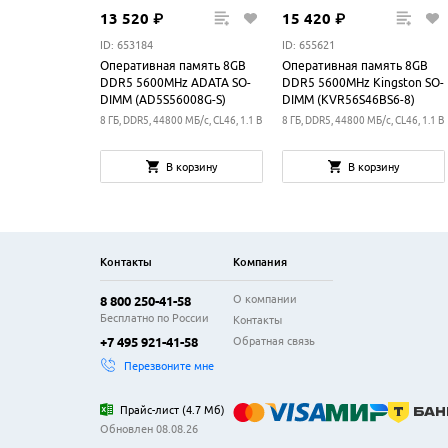
13
520
₽
15
420
₽
ID: 653184
ID: 655621
Оперативная память 8GB
Оперативная память 8GB
DDR5 5600MHz ADATA SO-
DDR5 5600MHz Kingston SO-
DIMM (AD5S56008G-S)
DIMM (KVR56S46BS6-8)
8 ГБ, DDR5, 44800 МБ/с, CL46, 1.1 В
8 ГБ, DDR5, 44800 МБ/с, CL46, 1.1 В
В корзину
В корзину
Контакты
Компания
О компании
8 800 250-41-58
Бесплатно по России
Контакты
Обратная связь
+7 495 921-41-58
Перезвоните мне
Прайс-лист
(
4.7 Мб
)
Обновлен 08.08.26