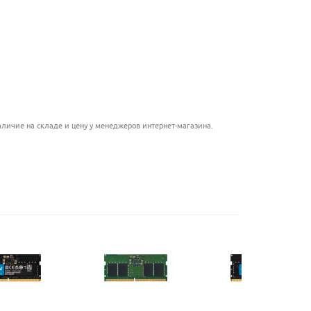
.......................................................
....................................................................
.................................................
.........................................................
личие на складе и цену у менеджеров интернет-магазина.