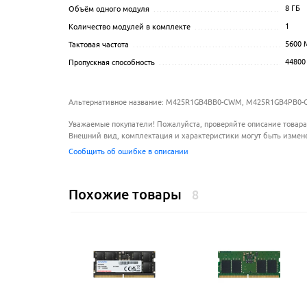
8 ГБ
Объём одного модуля
................................................
1
Количество модулей в комплекте
...................................
5600
М
Тактовая частота
......................................................
44800
Пропускная способность
..............................................
Альтернативное название: M425R1GB4BB0-CWM, M425R1GB4PB0
Уважаемые покупатели! Пожалуйста, проверяйте описание товара
Внешний вид, комплектация и характеристики могут быть измен
Сообщить об ошибке в описании
Похожие товары
8