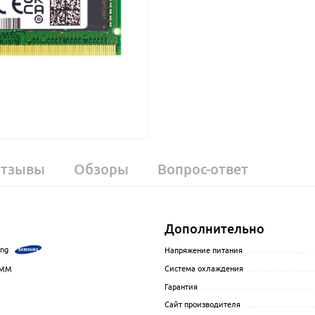
тзывы
Обзоры
Вопрос-ответ
Дополнительно
ng
.................................................................................................
Напряжение питания
....................
Система охлаждения
....................
IMM
.................................................................................................
Гарантия
..................................
.................................................................................................
Сайт производителя
.....................
................................................................................................