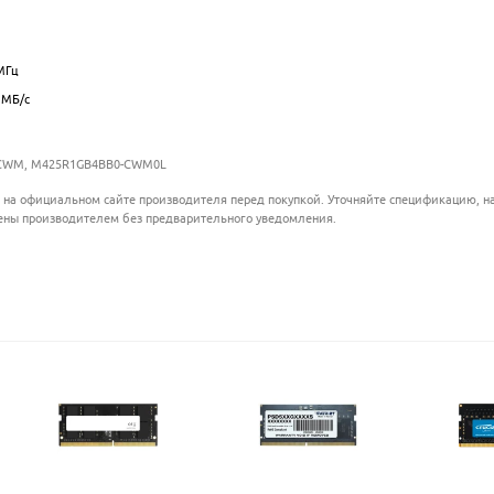
.................................................................................................
.................................................................................................
Гц
.................................................................................................
МБ/с
.................................................................................................
-CWM, M425R1GB4BB0-CWM0L
 на официальном сайте производителя перед покупкой. Уточняйте спецификацию, на
ены производителем без предварительного уведомления.