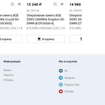
15
240
₽
14
960
₽
ID: 741154
ID: 759147
я память 8GB
Оперативная память 8GB
Оперативная память 8GB
Hz Crucial SO-
DDR5 5600MHz Kingston SO-
DDR5 5600MHz Crucial SO-
56C46S5)
DIMM (KCP556SS6-8)
DIMM (CT8G56C46S5) OEM
800 МБ/с, CL46, 1.1 В
8 ГБ, DDR5, 44800 МБ/с, CL46, 1.1 В
8 ГБ, DDR5, 44800 МБ/с, CL46, 1.
В корзину
В корзину
В корзину
Информация
Мы в соцсетях
Акции
VK
Новости
Telegram
Обзоры
Telegram bot
Youtube